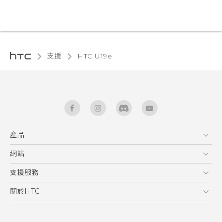
支援
HTC U19e‎
產品
5G
網站
快速入門手冊
智能手機
使用手冊
HTC Dev
支援服務
區塊鍊手機
HTC Research
服務中心
關於HTC
配件
產品有限保固說明
ESG
VIVE
公告欄