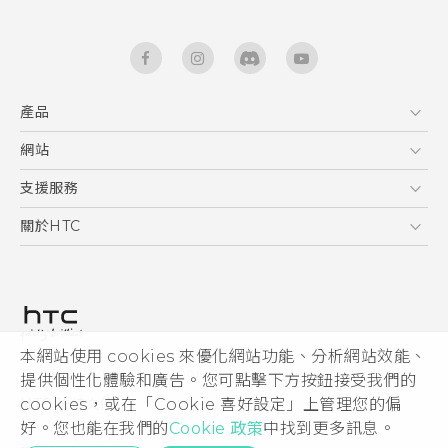
產品
5G
網站
快速入門手冊
智能手機
使用手冊
HTC Dev
支援服務
區塊鍊手機
HTC Research
服務中心
關於HTC
配件
產品有限保固說明
ESG
VIVE
公告欄
投資人
私隱政策
產品安全
本網站使用 cookies 來優化網站功能、分析網站效能、
© 2011-2026 HTC Corporation
提供個性化體驗和廣告。您可點擊下方按鈕接受我們的
加入HTC
cookies，或在「Cookie 喜好設定」上管理您的偏
HTC 法律文件
Security and Privacy Whitepaper
好。您也能在我們的
Cookie 政策
中找到更多訊息。