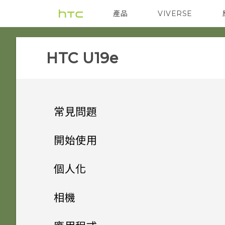
產品
VIVERSE
VIVE
智能手機
HTC U19e‎
常見問題
電源與充電
開始使用
安全性
手機上的各種便利功能
手機無法開機時該怎麼做？
個人化
儲存空間
打開包裝與設定
忘記了螢幕鎖定密碼、PIN 碼
如何使用硬體按鍵重新啟動手
主畫面配置與字型
AI 相機
相機
或圖形該怎麼辦？
機？
備份與傳輸
熟悉新手機的功能
如何將檔案與資料夾複製或移到
小工具與捷徑
HTC U19e‍ 概觀
遊戲助理
拍照和錄影
新增或移除小工具面板