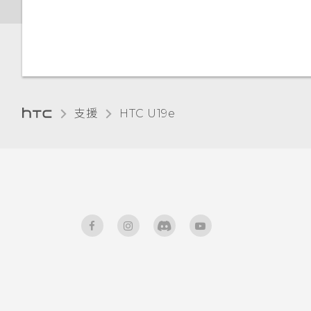
調整顯示大小
觸控音效和震動
變更顯示語言
支援
HTC U19e‎
旅行模式