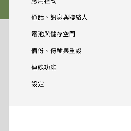
應用程式
記憶卡？
如何使用Find My Device尋找
通話與 SIM 卡
如果手機不斷重新啟動或無法開
更新
如何備份相片及影片？
手機或清除手機資料？
擷取手機畫面
機進入主畫面，該怎麼辦？
插入 nano SIM 卡和
進階相機功能
啟動列
生物辨識帶來的便利性
變更主畫面
Google 相簿
HTC 相機
如何檢視 USB 隨身碟內的檔案
通話、訊息與聯絡人
應用程式
microSD 卡
娛樂
我能將 Micro SIM 卡剪小為
如何在手機與電腦之間複製檔
與資料夾？
軟體與應用程式更新
何謂智慧鎖及如何使用？
HTC Sense 主畫面
手機無法充電時該怎麼做？
Nano SIM 卡以裝入 HTC 裝置
新增主畫面小工具
安裝及移除應用程式
選擇場景
HTC U19e‍ 的 Android 9.0
案？
設定主畫面桌布
選擇拍攝模式
手機通話功能
Google 相簿功能介紹
系統效能
電池與儲存空間
為何說出「OK Google」無法
為電池充電
內嗎？
設定遊戲助理
安裝軟體更新
為何手機設定螢幕鎖密碼後仍不
開啟或關閉睡眠模式
啟動 Google Assistant？
使用應用程式
為何電池電力消耗如此快速？
新增主畫面捷徑
手動調整相機設定
簡訊與多媒體簡訊
從 Google Play 商店取得應用
無線與網路
變更預設字型大小
縮放
檢視相片及影片
電池
使用智慧搜尋撥號
會鎖住？
為何手機反應緩慢且靜止不動？
備份、傳輸與重設
切換手機開關
如何在未通話時讓電話撥號列出
程式
使用遊戲助理
安裝應用程式更新
HTC 和其他應用程式
鎖定螢幕
為何手機上的應用程式會當機並
我的聯絡人及其個人檔案圖片而
聯絡人
存取應用程式
如何節省電池電力？
設定與其他
分類小工具面板和啟動列上的應
拍攝 RAW 相片
儲存空間
關於訊息應用程式
手機能在找不到 Wi-Fi 或訊號
快速調整相片曝光
編輯相片
撥打分機號碼
傳輸
延長電池使用時間的提示
為何重新開啟或開啟手機時出現
為何手機會自動關機？
強制關閉？
不是通話記錄？
連線功能
初次設定手機
用程式
從網路下載應用程式
鎖定或解鎖按鍵列
太弱時自動切換至行動網路嗎？
從 Google Play 商店安裝應用
要求我輸入密碼以解密手機？
Boost+
觸控手勢
排列應用程式
聯絡人清單
如何找出手機的 IMEI/MEID 和
相機應用程式如何拍攝 RAW 相
傳送簡訊 (SMS)
備份與重設
釋放儲存空間
程式更新
拍攝相片
美化 RAW 相片
隱藏手機號碼
使用省電模式
網際網路連線
手機異常過熱或溫度過高時該怎
從舊手機取得內容的方法
如何知道我是否安裝了惡意的第
設定
新增社交網路、電子郵件帳號等
移動主畫面項目
序號？
片？
解除安裝應用程式
管理在遊戲或應用程式中時的通
如何將手機的網際網路連線分享
麼辦？
三方應用程式？
HTC BlinkFeed
認識手機設定
應用程式捷徑
新增新的聯絡人
知
給其他裝置使用？
傳送多媒體訊息 (MMS)
儲存空間類型
無線分享
場景偵測
備份 HTC U19e‍
剪輯影片
快速撥號
顯示電池百分比
從 Android 手機傳輸內容
安全性
開啟或關閉數據連線
鎖定和解鎖 HTC U19e‍ 的方式
移除主畫面項目
如何啟用或停用裝置管理員應用
拍攝全景相片
如何重新啟動手機以進入安全模
如何設定預設的簡訊應用程式？
HTC 主題
使用快速設定
程式？
切換最近使用的應用程式
編輯聯絡人的資訊
錄製螢幕畫面
我透過藍牙傳送了一些檔案到電
傳送群組訊息 (SMS)
我該將記憶卡當作可移除式或內
拍攝連續的相片
重設網路設定
一般設定
式？
變更慢動作影片的播放速度
開啟或關閉藍牙
撥打訊息、電子郵件或日曆活動
查看電池用量
取得聯絡人及其他內容的其他方
管理數據使用量
設定螢幕鎖定
選擇要用於數據連線的 nano
慢動作錄影
腦。檔案存到哪裡去了？
部儲存空間使用呢？
中的電話號碼
法
如何啟用開發人員選項？
郵件
重新啟動 HTC U19e‍ (軟體重
SIM 卡
同時使用兩個應用程式
聯繫聯絡人
適用於喇叭的 HTC
回覆訊息
使用自拍計時器拍照
重設 HTC U19e‍ (硬重設)
如何從通知面板中移除顯示特定
連接藍牙耳機
調整音量和音效設定
應用程式電池最佳化
設)
Wi-Fi 連線