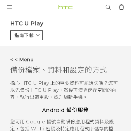
產品
HTC U Play‎
VIVE
指南下載
智能手機
G REIGNS
< < Menu
配件
備份檔案、資料和設定的方式
VIVERSE
擔心
HTC U Play
上的重要資料可能遺失嗎？您可
以先備份
HTC U Play
，然後再清除儲存空間的內
應用程式
容、執行出廠重設，或升級新手機。
支援服務
Android
備份服務
登入
您可用
Google
帳號自動備份應用程式資料及設
定，包括
Wi-Fi
密碼及特定應用程式所儲存的檔