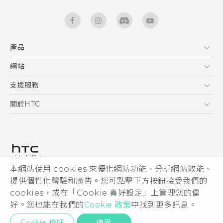
產品
5G
網站
快速入門手冊
智能手機
使用手冊
HTC Dev
支援服務
區塊鍊手機
HTC Research
服務中心
關於HTC
配件
產品有限保固說明
ESG
VIVE
公告欄
投資人
私隱政策
產品安全
本網站使用 cookies 來優化網站功能、分析網站效能、
© 2011-2026 HTC Corporation
提供個性化體驗和廣告。您可點擊下方按鈕接受我們的
加入HTC
cookies，或在「Cookie 喜好設定」上管理您的偏
HTC 法律文件
Security and Privacy Whitepaper
好。您也能在我們的
Cookie 政策
中找到更多訊息。
隱私聯絡:
Global-Privacy@htc.com
Cookie 偏好
接受