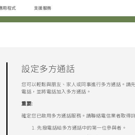
應用程式
支援服務
G REIGNS
配件
設定多方通話
您可以輕鬆與朋友、家人或同事進行多方通話。請
電話，並將電話加入多方通話。
重要:
確定您已啟用多方通話服務。請聯絡電信業者取得
先撥電話給多方通話中的第一位參與者。