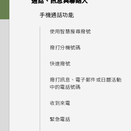
通話、訊息與聯絡人
軟體與應用程式更新
休眠模式
變更來電鈴聲
Nano SIM 卡
新增主畫面小工具
管理應用程式
使用 Zoe 動態拍照
Boost+
設定主畫面桌布
選擇拍攝模式
手機通話功能
從 Play 商店取得應用程式
安裝軟體更新
將螢幕解鎖
變更通知音效
HTC BlinkFeed
SD 卡
新增主畫面捷徑
拍攝高動態縮時攝影影片
排列應用程式
完全個人專屬
變更預設字型大小
拍攝相片
從網路下載應用程式
使用智慧搜尋撥號
安裝應用程式更新
主題
動作手勢
設定預設音量
何謂 HTC BlinkFeed？
為電池充電
分類小工具面板和啟動列上的應
選擇場景
控制應用程式權限
Android 6.0 Marshmallow
設定相片品質和大小
解除安裝應用程式
撥打分機號碼
用程式
Boost+
從 Play 商店 安裝應用程式更新
何謂 HTC 主題？
觸控手勢
設定您專屬 HTC USonic 耳機
開啟或關閉 HTC BlinkFeed
切換手機開關
手動調整相機設定
設定預設應用程式
HTC Sense Companion
提示：如何拍出更棒的相片
快速撥號
移動主畫面項目
氣象和時鐘
關於 Boost+
下載主題或個別項目
認識手機設定
餐廳推薦
選擇要連線到 4G LTE 網路的
拍攝 RAW 相片
設定應用程式連結
拍攝影片
撥打訊息、電子郵件或日曆活動
Google 相簿
Nano SIM 卡
移除主畫面項目
查看氣象
開啟或關閉 Smart Boost
中的電話號碼
自行建立主題
使用快速設定
在 HTC BlinkFeed 上新增內
相機應用程式如何拍攝 RAW 相
停用應用程式
快速調整相片曝光
錄音機
容的方式
使用雙網路管理員管理 Nano
Google 相簿功能介紹
何謂 HTC Sense 首頁小工具？
片？
使用時鐘
手動清除垃圾檔案
收到來電
尋找主題
擷取手機畫面
SIM 卡
HTC Sense Companion
拍攝連續的相片
錄音
自訂重點消息摘要
檢視相片及影片
最佳化在前景中執行的應用程式
緊急電話
編輯主題
旅行模式
初次設定 HTC U Play
使用 HDR
何謂 HTC Sense
在 HTC BlinkFeed 上播放影