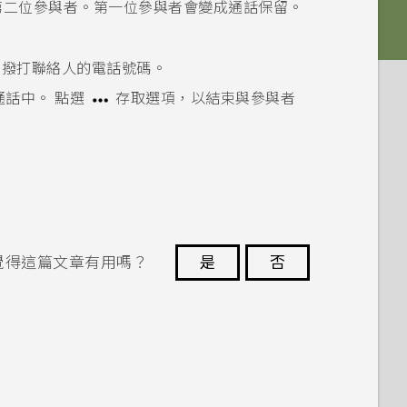
第二位參與者。第一位參與者會變成通話保留。
後撥打聯絡人的電話號碼。
通話中。
點選
存取選項，以結束與參與者
覺得這篇文章有用嗎？
是
否
謝謝您！