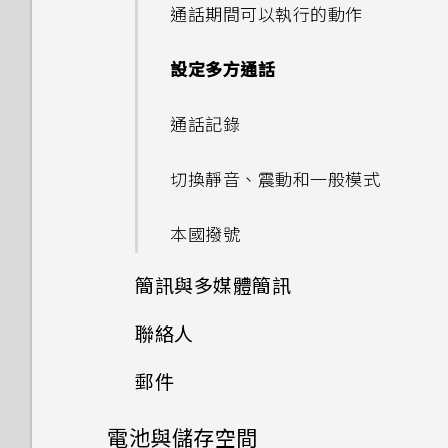
編輯相片
Companion？
管理已下載應用程式的異常活動
通話期間可以執行的動作
刪除主題
重新啟動 HTC U Play (軟體重
片
新增社交網路、電子郵件帳號等
自拍
設)
美化 RAW 相片
設定 HTC Sense
管理在背景中執行的應用程式
設定多方通話
選擇主畫面桌面
張貼到社交網路
指紋辨識器
Companion
拍攝全景自拍
通知
剪輯影片
針對部分應用程式建立解鎖圖形
通話記錄
使用貼圖作為應用程式圖示
從 HTC BlinkFeed 移除內容
檢視詳細資料
拍攝超廣角全景自拍照
Motion Launch 手勢啟動
編輯高動態縮時攝影影片
切換靜音、震動和一般模式
多張桌布
拍攝全景相片
選取、複製及貼上文字
本國撥號
依時間而變換的桌布
輸入文字
簡訊與多媒體簡訊
鎖定螢幕桌布
如何加快輸入速度？
聯絡人
傳送簡訊 (SMS)
中文輸入
郵件
聯絡人清單
如何在訊息內加入簽名？
取得協助與疑難排解
電池與儲存空間
查看郵件
新增新的聯絡人