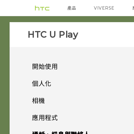
產品
VIVERSE
VIVE
智能手機
HTC U Play‎
開始使用
手機上的各種便利功能
個人化
打開包裝與設定
主畫面配置與字型
相機有哪些特殊功能
相機
熟悉新手機的功能
小工具與捷徑
HTC U Play 概觀
豐富的音效
拍照和錄影
新增或移除小工具面板
應用程式
更新
音效偏好設定
HTC Sense 首頁
卡片固定座
進階相機功能
啟動列
指紋感應器
變更主畫面
安裝及移除應用程式
相機畫面