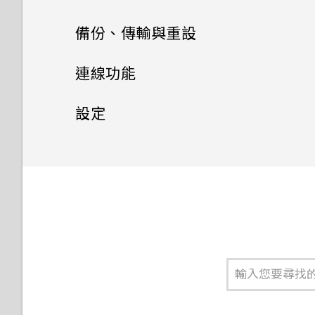
傳送多媒體訊息 (MMS)
電池
備份、傳輸與重設
傳送電子郵件訊息
編輯聯絡人的資訊
傳送群組訊息
儲存空間
備份與重設
延長電池使用時間的提示
讀取及回覆電子郵件訊息
連線功能
聯繫聯絡人
轉寄訊息
傳輸
釋放儲存空間
使用省電功能
網際網路連線
備份檔案、資料和設定的方式
管理電子郵件訊息
設定
匯入或複製聯絡人
將訊息移到受保護的收件匣
儲存空間類型
無線分享
從舊手機傳輸內容的方法
極致省電模式
使用 Android 備份服務
一般設定
開啟或關閉數據連線
搜尋電子郵件訊息
合併聯絡人資訊
封鎖不要的訊息
我該將記憶卡當作可移除式或內
從Android手機傳輸內容
安全性設定
HTC Connect 是什麼？
顯示電池百分比
從先前的 HTC 手機還原
管理數據使用量
使用 Exchange ActiveSync
請勿打擾模式
傳送聯絡人資訊
部儲存空間使用呢？
複製訊息到 Nano SIM 卡
電子郵件
協助工具設定
透過iCloud傳送iPhone內容
使用 HTC Connect 分享媒體
為 Nano SIM 卡指派 PIN 碼
查看電池用量
備份聯絡人與訊息
Wi-Fi 連線
開啟或關閉定位服務
聯絡人群組
將記憶卡設為內部儲存空間
刪除訊息和對話
新增電子郵件帳號
協助工具功能
取得聯絡人及其他內容的其他方
將音樂串流到 AirPlay 喇叭或
設定螢幕鎖定
查看電池記錄
重設網路設定
連線到 VPN
觸控音效和震動
私密聯絡人
在手機儲存空間和記憶卡之間移
法
Apple TV
智慧同步有何作用？
動應用程式及資料
協助工具設定
設定智慧鎖
應用程式電池最佳化
重設 HTC U Play (硬體重設)
使用 HTC U Play作為Wi-Fi熱
設定螢幕關閉時間
在手機和電腦之間傳送相片、影