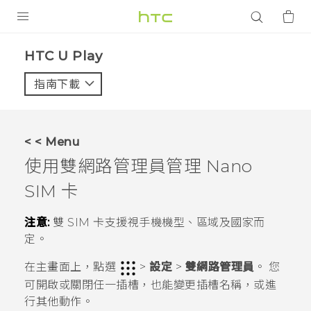
產品
HTC U Play‎
VIVE
指南下載
智能手機
G REIGNS
< < Menu
配件
使用雙網路管理員管理
Nano
VIVERSE
SIM
卡
應用程式
注意:
雙 SIM 卡支援視手機機型、區域及國家而
定。
支援服務
在
主畫面
上，點選
>
設定
>
雙網路管理員
。
您
登入
可開啟或關閉任一插槽，也能變更插槽名稱，或進
行其他動作。