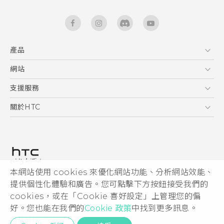
產品
5G
網站
快速入門手冊
智能手機
使用手冊
HTC Dev
支援服務
區塊鍊手機
HTC Research
服務中心
關於HTC
配件
產品有限保固說明
ESG
VIVE
公告欄
投資人
私隱政策
產品安全
本網站使用 cookies 來優化網站功能、分析網站效能、
© 2011-2026 HTC Corporation
提供個性化體驗和廣告。您可點擊下方按鈕接受我們的
加入HTC
cookies，或在「Cookie 喜好設定」上管理您的偏
HTC 法律文件
Security and Privacy Whitepaper
好。您也能在我們的
Cookie 政策
中找到更多訊息。
隱私聯絡:
Global-Privacy@htc.com