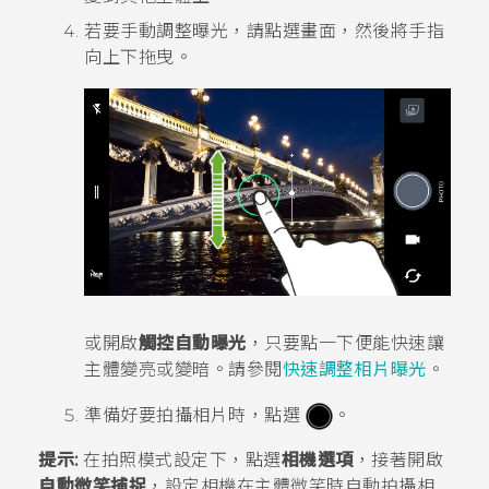
若要手動調整曝光，請點選畫面，然後將手指
向上下拖曳。
或開啟
觸控自動曝光
，只要點一下便能快速讓
主體變亮或變暗。請參閱
快速調整相片曝光
。
準備好要拍攝相片時，點選
。
提示:
在拍照模式設定下，點選
相機選項
，接著開啟
自動微笑捕捉
，設定相機在主體微笑時自動拍攝相