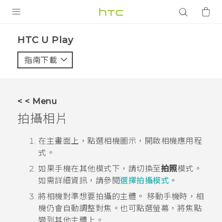
產品
HTC U Play‎
VIVE
指南下載
智能手機
G REIGNS
< < Menu
配件
拍攝相片
VIVERSE
在
主畫面
上，點選相機圖示，開啟
相機
應用程
式。
應用程式
如果手機在其他模式下，請切換至
拍照
模式。
支援服務
如需詳細資訊，請參閱
選擇拍攝模式
。
將相機對準想要拍攝的主體。
移動手機時，相
登入
機仍會自動調整對焦。也可點選螢幕，將焦點
變到其他主體上。