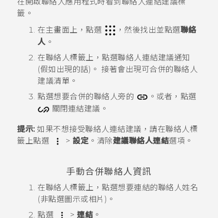
在開啟
聯絡人
應用程式時看到聯絡人連結建議標
籤。
在
主畫面
上，點選
，然後找出並點選
聯絡
人
。
在
聯絡人
標籤上，點選
聯絡人連結建議
通知
(假如出現的話)。
接著會出現可合併的聯絡人
建議清單。
點選想要合併的聯絡人旁的
。或者，點選
關閉連結建議。
提示:
如果不想接受聯絡人連結建議，請在
聯絡人
標
籤上點選
>
設定
。清除
建議聯絡人連結
選項。
手動合併聯絡人資訊
在
聯絡人
標籤上，點選想要連結的聯絡人姓名
(非點選圖示或相片)。
點選
>
連結
。