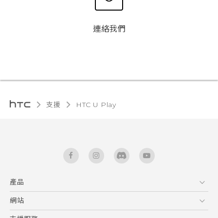
連絡我們
支援
HTC U Play‎
產品
5G
網站
快速入門手冊
智能手機
使用手冊
HTC Dev