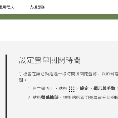
應用程式
支援服務
G REIGNS
配件
設定螢幕關閉時間
手機會在無活動經過一段時間後關閉螢幕，以節省電
間。
在
主畫面
上，點選
>
設定
>
顯示與手勢
點選
螢幕逾時
，然後點選關閉螢幕前等待的