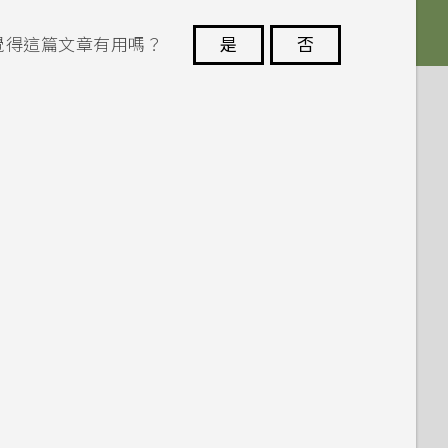
覺得這篇文章有用嗎？
是
否
謝謝您！