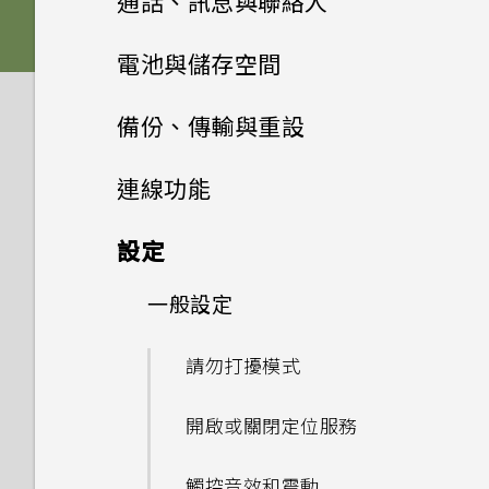
通話、訊息與聯絡人
軟體與應用程式更新
休眠模式
變更來電鈴聲
Nano SIM 卡
新增主畫面小工具
管理應用程式
使用 Zoe 動態拍照
Boost+
設定主畫面桌布
選擇拍攝模式
手機通話功能
從 Play 商店取得應用程式
電池與儲存空間
安裝軟體更新
將螢幕解鎖
變更通知音效
HTC BlinkFeed
SD 卡
新增主畫面捷徑
拍攝高動態縮時攝影影片
簡訊與多媒體簡訊
排列應用程式
完全個人專屬
變更預設字型大小
拍攝相片
從網路下載應用程式
電池
使用智慧搜尋撥號
備份、傳輸與重設
安裝應用程式更新
主題
動作手勢
設定預設音量
聯絡人
何謂 HTC BlinkFeed？
為電池充電
分類小工具面板和啟動列上的應
選擇場景
控制應用程式權限
儲存空間
Android 6.0 Marshmallow
傳送簡訊 (SMS)
設定相片品質和大小
解除安裝應用程式
撥打分機號碼
備份與重設
延長電池使用時間的提示
連線功能
用程式
Boost+
從 Play 商店 安裝應用程式更新
郵件
何謂 HTC 主題？
觸控手勢
設定您專屬 HTC USonic 耳機
開啟或關閉 HTC BlinkFeed
切換手機開關
聯絡人清單
手動調整相機設定
設定預設應用程式
HTC Sense Companion
如何在訊息內加入簽名？
傳輸
釋放儲存空間
提示：如何拍出更棒的相片
快速撥號
使用省電功能
網際網路連線
備份檔案、資料和設定的方式
設定
移動主畫面項目
氣象和時鐘
關於 Boost+
下載主題或個別項目
認識手機設定
查看郵件
餐廳推薦
選擇要連線到 4G LTE 網路的
新增新的聯絡人
拍攝 RAW 相片
設定應用程式連結
傳送多媒體訊息 (MMS)
儲存空間類型
無線分享
拍攝影片
從舊手機傳輸內容的方法
撥打訊息、電子郵件或日曆活動
極致省電模式
使用 Android 備份服務
一般設定
開啟或關閉數據連線
Google 相簿
Nano SIM 卡
移除主畫面項目
查看氣象
開啟或關閉 Smart Boost
中的電話號碼
自行建立主題
使用快速設定
傳送電子郵件訊息
在 HTC BlinkFeed 上新增內
編輯聯絡人的資訊
相機應用程式如何拍攝 RAW 相
停用應用程式
傳送群組訊息
我該將記憶卡當作可移除式或內
快速調整相片曝光
從Android手機傳輸內容
HTC Connect 是什麼？
錄音機
顯示電池百分比
從先前的 HTC 手機還原
管理數據使用量
請勿打擾模式
容的方式
使用雙網路管理員管理 Nano
Google 相簿功能介紹
何謂 HTC Sense 首頁小工具？
片？
使用時鐘
部儲存空間使用呢？
手動清除垃圾檔案
收到來電
尋找主題
擷取手機畫面
讀取及回覆電子郵件訊息
SIM 卡
聯繫聯絡人
轉寄訊息
HTC Sense Companion
拍攝連續的相片
透過iCloud傳送iPhone內容
使用 HTC Connect 分享媒體
查看電池用量
錄音
備份聯絡人與訊息
Wi-Fi 連線
開啟或關閉定位服務
自訂重點消息摘要
檢視相片及影片
將記憶卡設為內部儲存空間
最佳化在前景中執行的應用程式
緊急電話
編輯主題
旅行模式
管理電子郵件訊息
初次設定 HTC U Play
匯入或複製聯絡人
將訊息移到受保護的收件匣
使用 HDR
何謂 HTC Sense
取得聯絡人及其他內容的其他方
將音樂串流到 AirPlay 喇叭或
查看電池記錄
重設網路設定
連線到 VPN
觸控音效和震動
在 HTC BlinkFeed 上播放影