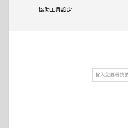
使用 NFC
協助工具設定
為 Nano SIM 卡指派 PIN 碼
協助工具功能
設定螢幕鎖定
協助工具設定
設定智慧鎖
開啟或關閉縮放比例手勢
關閉鎖定螢幕
使用 TalkBack 導覽 HTC U
Play