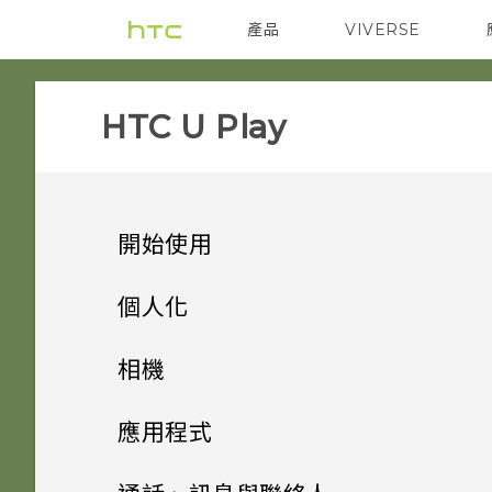
產品
VIVERSE
VIVE
智能手機
HTC U Play‎
開始使用
手機上的各種便利功能
個人化
打開包裝與設定
主畫面配置與字型
相機有哪些特殊功能
相機
熟悉新手機的功能
小工具與捷徑
HTC U Play 概觀
豐富的音效
拍照和錄影
新增或移除小工具面板
應用程式
更新
音效偏好設定
HTC Sense 首頁
卡片固定座
進階相機功能
啟動列
指紋感應器
變更主畫面
安裝及移除應用程式
相機畫面