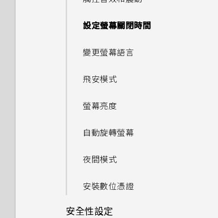
編輯相片
在手機儲存空間和記憶卡之間移
Companion？
法
Apple TV
管理已下載應用程式的異常活動
通話期間可以執行的動作
刪除主題
重新啟動 HTC U Play (軟體重
片
搜尋電子郵件訊息
新增社交網路、電子郵件帳號等
合併聯絡人資訊
動應用程式及資料
封鎖不要的訊息
自拍
應用程式電池最佳化
設)
重設 HTC U Play (硬體重設)
使用 HTC U Play作為Wi-Fi熱
設定螢幕關閉時間
美化 RAW 相片
設定 HTC Sense
在手機和電腦之間傳送相片、影
傳送音樂至 Blackfire 相容喇
管理在背景中執行的應用程式
設定多方通話
點
選擇主畫面桌面
張貼到社交網路
使用 Exchange ActiveSync
指紋辨識器
傳送聯絡人資訊
在記憶卡之間移動檔案
Companion
片及音樂
複製訊息到 Nano SIM 卡
叭
拍攝全景自拍
通知
電子郵件
變更螢幕語言
剪輯影片
針對部分應用程式建立解鎖圖形
通話記錄
透過 USB 網路共用分享手機的
使用貼圖作為應用程式圖示
從 HTC BlinkFeed 移除內容
聯絡人群組
在手機儲存空間與記憶卡之間複
檢視詳細資料
刪除訊息和對話
將音樂傳送至支援
拍攝超廣角全景自拍照
網際網路連線
Motion Launch 手勢啟動
新增電子郵件帳號
飛安模式
編輯高動態縮時攝影影片
製檔案
Qualcomm AllPlay 智慧媒體
切換靜音、震動和一般模式
多張桌布
私密聯絡人
平台的喇叭
拍攝全景相片
選取、複製及貼上文字
智慧同步有何作用？
螢幕亮度
在 HTC U Play 和電腦間複製
本國撥號
依時間而變換的桌布
檔案
開啟或關閉 藍牙
輸入文字
自動旋轉螢幕
鎖定螢幕桌布
卸載記憶卡
連接藍牙耳機
如何加快輸入速度？
夜間模式
與藍牙裝置解除配對
中文輸入
安裝數位憑證
使用藍牙接收檔案
安全性設定
取得協助與疑難排解