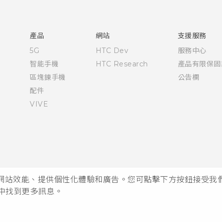
快速入門手冊
使用手冊
產品
網站
支援服務
5G
HTC Dev
服務中心
智能手機
HTC Research
產品有限保固
區塊鍊手機
公告欄
配件
VIVE
析網站效能、提供個性化體驗和廣告。您可點擊下方按鈕接受我們的 
中找到更多訊息。