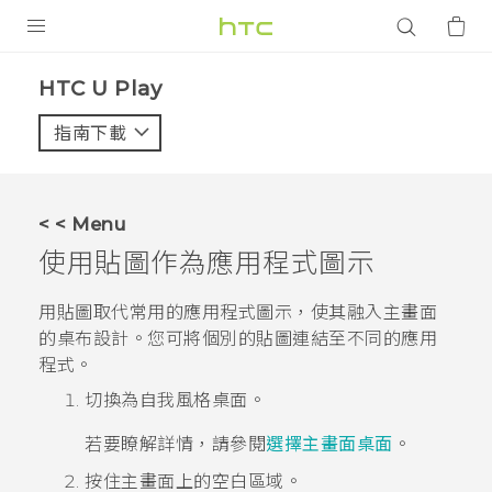
產品
HTC U Play‎
VIVE
指南下載
智能手機
G REIGNS
< < Menu
配件
使用貼圖作為應用程式圖示
VIVERSE
用貼圖取代常用的應用程式圖示，使其融入主畫面
的桌布設計。您可將個別的貼圖連結至不同的應用
應用程式
程式。
支援服務
切換為
自我風格
桌面。
登入
若要瞭解詳情，請參閱
選擇主畫面桌面
。
按住
主畫面
上的空白區域。