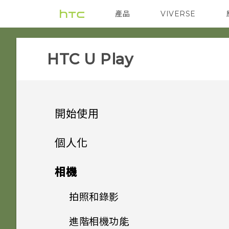
產品
VIVERSE
VIVE
智能手機
HTC U Play‎
開始使用
手機上的各種便利功能
個人化
打開包裝與設定
主畫面配置與字型
相機有哪些特殊功能
相機
熟悉新手機的功能
小工具與捷徑
HTC U Play 概觀
豐富的音效
拍照和錄影
新增或移除小工具面板
更新
音效偏好設定
HTC Sense 首頁
卡片固定座
進階相機功能
啟動列
指紋感應器
變更主畫面
相機畫面