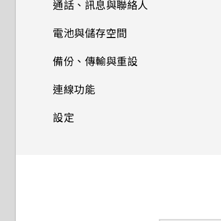
安裝及移除應用程式
通話、訊息與聯絡人
重新啟動 HTC U Play (軟體重
新增社交網路、電子郵件帳號等
自拍
設)
管理應用程式
手機通話功能
從 Play 商店取得應用程式
電池與儲存空間
指紋辨識器
拍攝全景自拍
HTC BlinkFeed
通知
簡訊與多媒體簡訊
排列應用程式
從網路下載應用程式
電池
使用智慧搜尋撥號
備份、傳輸與重設
主題
拍攝超廣角全景自拍照
聯絡人
何謂 HTC BlinkFeed？
Motion Launch 手勢啟動
控制應用程式權限
儲存空間
傳送簡訊 (SMS)
解除安裝應用程式
撥打分機號碼
備份與重設
延長電池使用時間的提示
連線功能
Boost+
郵件
何謂 HTC 主題？
拍攝全景相片
開啟或關閉 HTC BlinkFeed
聯絡人清單
選取、複製及貼上文字
設定預設應用程式
如何在訊息內加入簽名？
傳輸
釋放儲存空間
快速撥號
使用省電功能
網際網路連線
備份檔案、資料和設定的方式
設定
氣象和時鐘
關於 Boost+
下載主題或個別項目
查看郵件
餐廳推薦
新增新的聯絡人
輸入文字
設定應用程式連結
傳送多媒體訊息 (MMS)
儲存空間類型
無線分享
從舊手機傳輸內容的方法
撥打訊息、電子郵件或日曆活動
極致省電模式
使用 Android 備份服務
一般設定
開啟或關閉數據連線
Google 相簿
查看氣象
開啟或關閉 Smart Boost
中的電話號碼
自行建立主題
傳送電子郵件訊息
在 HTC BlinkFeed 上新增內
編輯聯絡人的資訊
如何加快輸入速度？
停用應用程式
傳送群組訊息
我該將記憶卡當作可移除式或內
從Android手機傳輸內容
安全性設定
HTC Connect 是什麼？
錄音機
顯示電池百分比
從先前的 HTC 手機還原
管理數據使用量
請勿打擾模式
容的方式
Google 相簿功能介紹
使用時鐘
部儲存空間使用呢？
手動清除垃圾檔案
收到來電
尋找主題
讀取及回覆電子郵件訊息
聯繫聯絡人
中文輸入
協助工具設定
轉寄訊息
HTC Sense Companion
透過iCloud傳送iPhone內容
使用 HTC Connect 分享媒體
為 Nano SIM 卡指派 PIN 碼
查看電池用量
錄音
備份聯絡人與訊息
Wi-Fi 連線
開啟或關閉定位服務
自訂重點消息摘要
檢視相片及影片
將記憶卡設為內部儲存空間
最佳化在前景中執行的應用程式
緊急電話
編輯主題
管理電子郵件訊息
匯入或複製聯絡人
取得協助與疑難排解
將訊息移到受保護的收件匣
協助工具功能
何謂 HTC Sense
取得聯絡人及其他內容的其他方
將音樂串流到 AirPlay 喇叭或
設定螢幕鎖定