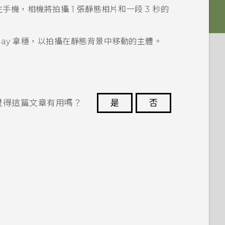
機，相機將拍攝 1 張靜態相片和一段 3 秒的
lay
拿穩，以拍攝在靜態背景中移動的主體。
覺得這篇文章有用嗎？
是
否
謝謝您！