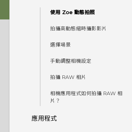
軟體與應用程式更新
休眠模式
變更來電鈴聲
Nano SIM 卡
新增主畫面小工具
使用 Zoe 動態拍照
Boost+
設定主畫面桌布
選擇拍攝模式
安裝軟體更新
將螢幕解鎖
變更通知音效
SD 卡
新增主畫面捷徑
拍攝高動態縮時攝影影片
完全個人專屬
變更預設字型大小
拍攝相片
安裝應用程式更新
動作手勢
設定預設音量
為電池充電
分類小工具面板和啟動列上的應
選擇場景
Android 6.0 Marshmallow
設定相片品質和大小
用程式
從 Play 商店 安裝應用程式更新
觸控手勢
設定您專屬 HTC USonic 耳機
切換手機開關
手動調整相機設定
HTC Sense Companion
提示：如何拍出更棒的相片
移動主畫面項目
認識手機設定
選擇要連線到 4G LTE 網路的
拍攝 RAW 相片
拍攝影片
Nano SIM 卡
移除主畫面項目
使用快速設定
相機應用程式如何拍攝 RAW 相
快速調整相片曝光
使用雙網路管理員管理 Nano
何謂 HTC Sense 首頁小工具？
片？
擷取手機畫面
SIM 卡
拍攝連續的相片
應用程式
旅行模式
初次設定 HTC U Play
使用 HDR