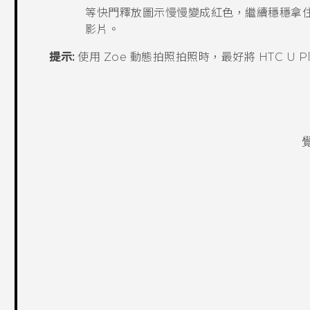
等快門釋放圖示慢慢變成紅色，繼續穩穩拿住手
影片。
提示:
使用
Zoe 動態拍照
拍照時，最好將
HTC U P