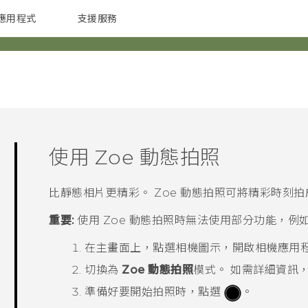
應用程式
支援服務
G REIGNS
配件
使用
Zoe 動態拍照
比靜態相片更精彩。
Zoe 動態拍照
可將精彩時刻拍成 
重要:
使用
Zoe 動態拍照
時無法使用部分功能，例
在
主畫面
上，點選相機圖示，開啟
相機
應用
切換為
Zoe 動態拍照
模式。
如需詳細資訊
準備好要開始拍照時，點選
。