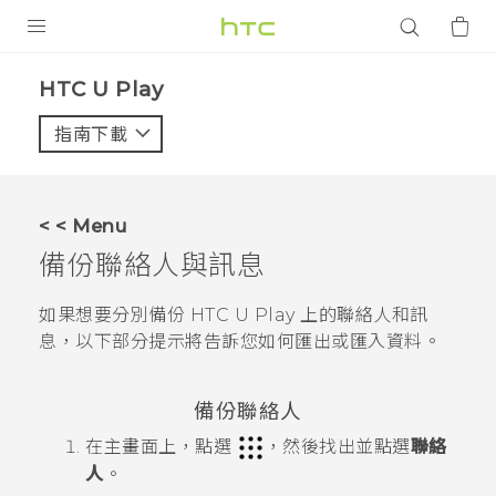
產品
HTC U Play‎
VIVE
指南下載
智能手機
G REIGNS
< < Menu
配件
備份聯絡人與訊息
VIVERSE
如果想要分別備份
HTC U Play
上的聯絡人和訊
息，以下部分提示將告訴您如何匯出或匯入資料。
應用程式
支援服務
備份聯絡人
登入
在
主畫面
上，點選
，然後找出並點選
聯絡
人
。