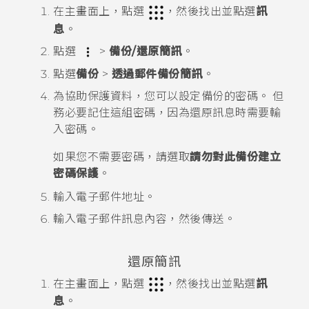
在
主畫面
上，點選
，然後找出並點選
訊
息
。
點選
>
備份/還原簡訊
。
點選
備份
>
透過郵件備份簡訊
。
為協助保護資料，您可以設定備份的密碼。
但
務必要記住這組密碼，因為還原訊息時需要輸
入密碼。
如果您不需要密碼，請選取
請勿對此備份建立
密碼保護
。
輸入電子郵件地址。
輸入電子郵件訊息內容，然後傳送。
還原簡訊
在
主畫面
上，點選
，然後找出並點選
訊
息
。