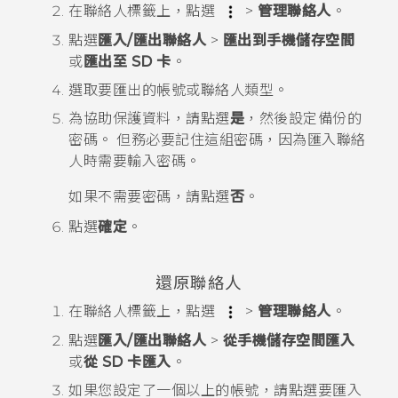
在
聯絡人
標籤上，點選
>
管理聯絡人
。
點選
匯入/匯出聯絡人
>
匯出到手機儲存空間
或
匯出至 SD 卡
。
選取要匯出的帳號或聯絡人類型。
為協助保護資料，請點選
是
，然後設定備份的
密碼。
但務必要記住這組密碼，因為匯入聯絡
人時需要輸入密碼。
如果不需要密碼，請點選
否
。
點選
確定
。
還原聯絡人
在
聯絡人
標籤上，點選
>
管理聯絡人
。
點選
匯入/匯出聯絡人
>
從手機儲存空間匯入
或
從 SD 卡匯入
。
如果您設定了一個以上的帳號，請點選要匯入