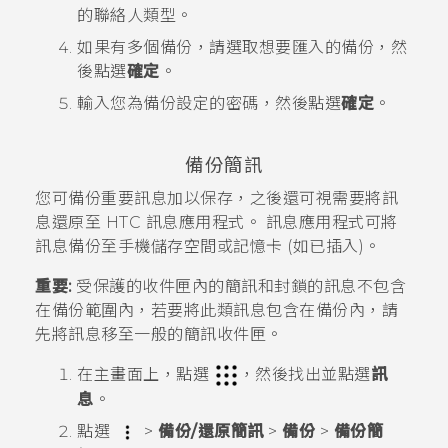
的聯絡人類型。
如果有多個備份，請選取想要匯入的備份，然
後點選
確定
。
輸入您為備份設定的密碼，然後點選
確定
。
備份簡訊
您可備份重要訊息加以保存，之後還可視需要將訊
息還原至 HTC
訊息
應用程式。
訊息
應用程式可將
訊息備份至手機儲存空間或記憶卡 (如已插入)。
重要:
受保護的收件匣內的簡訊和封鎖的訊息不包含
在備份範圍內，若要將此類訊息包含在備份內，請
先將訊息移至一般的簡訊收件匣。
在
主畫面
上，點選
，然後找出並點選
訊
息
。
點選
>
備份/還原簡訊
>
備份
>
備份簡