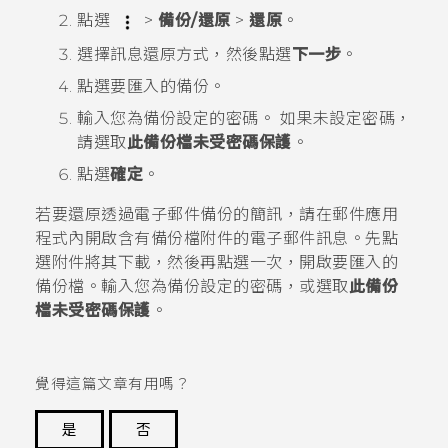
點選
>
備份/還原
>
還原
。
選擇訊息還原方式，然後點選
下一步
。
點選要匯入的備份。
輸入您為備份設定的密碼。
如果未設定密碼，
請選取
此備份檔未受密碼保護
。
點選
確定
。
若要還原透過電子郵件備份的簡訊，請在
郵件
應用
程式內開啟含有備份檔附件的電子郵件訊息。先點
選附件將其下載，然後再點選一次，開啟要匯入的
備份檔。輸入您為備份設定的密碼，或選取
此備份
檔未受密碼保護
。
覺得這篇文章有用嗎？
是
否