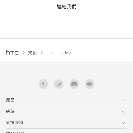
連絡我們
支援
HTC U Play‎
產品
5G
網站
快速入門手冊
智能手機
使用手冊
HTC Dev
支援服務
區塊鍊手機
HTC Research
服務中心