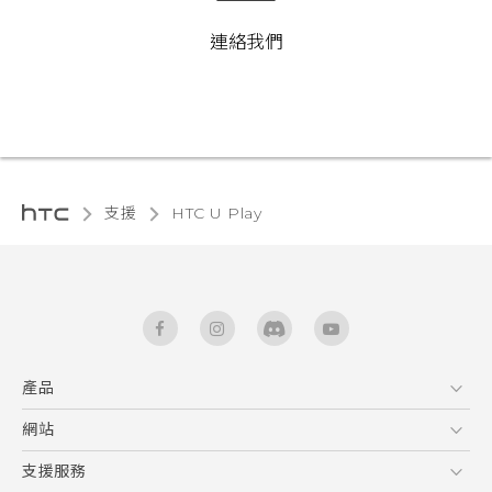
連絡我們
支援
HTC U Play‎
產品
5G
網站
快速入門手冊
智能手機
使用手冊
HTC Dev
支援服務