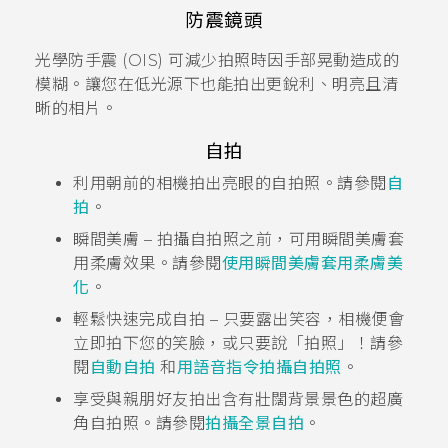
防震鏡頭
光學防手震 (OIS) 可減少拍照時因手部晃動造成的
模糊。讓您在低光源下也能拍出更銳利、明亮且清
晰的相片。
自拍
利用朝前的相機拍出亮眼的自拍照。請參閱
自
拍
。
瞬間美膚
– 拍攝自拍照之前，可用
瞬間美膚
套
用柔膚效果。請參閱
使用
瞬間美膚
套用柔膚美
化
。
輕鬆快速完成自拍 – 只要露出笑容，相機便會
立即拍下您的笑臉，或只要說「拍照」！請參
閱
自動自拍
和
用語音指令拍攝自拍照
。
享受與親朋好友拍出含有壯闊背景景色的超廣
角自拍照。請參閱
拍攝全景自拍
。