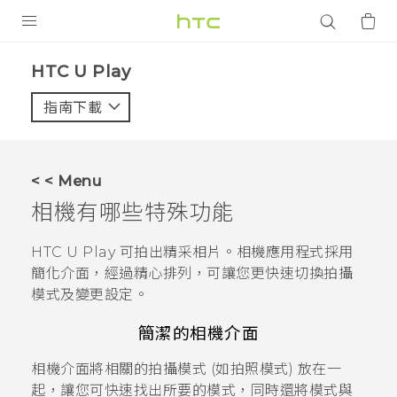
產品
HTC U Play‎
VIVE
指南下載
智能手機
G REIGNS
< < Menu
配件
相機
有哪些特殊功能
VIVERSE
HTC U Play
可拍出精采相片。
相機
應用程式採用
簡化介面，經過精心排列，可讓您更快速切換拍攝
應用程式
模式及變更設定。
支援服務
簡潔的相機介面
登入
相機介面將相關的拍攝模式 (如拍照模式) 放在一
起，讓您可快速找出所要的模式，同時還將模式與