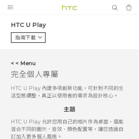
產品
HTC U Play‎
VIVE
指南下載
智能手機
G REIGNS
< < Menu
配件
完全個人專屬
VIVERSE
HTC U Play
內建多項創新功能，可針對不同的生
活型態調整，真正以使用者的需求為設計核心。
應用程式
主題
支援服務
HTC U Play
允許您用自己的相片作為桌面，還能
登入
混合不同的圖示、音效、顏色配置等，讓您透過自
訂加入更多個人風格。