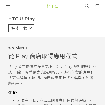
產品
HTC U Play‎
VIVE
指南下載
智能手機
G REIGNS
< < Menu
配件
從
Play 商店
取得應用程式
VIVERSE
Play 商店
提供許多專為
HTC U Play
設計的應用程
式， 除了各種免費的應用程式，也有付費的應用程
應用程式
式可供選擇，類型則從產能應用程式、娛樂，到遊
戲都有。
支援服務
注意:
登入
若要在
Play 商店
上購買應用程式與遊戲，可