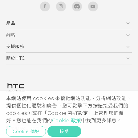
產品
5G
網站
快速入門手冊
智能手機
使用手冊
HTC Dev
支援服務
區塊鍊手機
HTC Research
服務中心
關於HTC
配件
產品有限保固說明
ESG
VIVE
公告欄
投資人
私隱政策
產品安全
本網站使用 cookies 來優化網站功能、分析網站效能、
© 2011-2026 HTC Corporation
提供個性化體驗和廣告。您可點擊下方按鈕接受我們的
加入HTC
HTC 法律文件
cookies，或在「Cookie 喜好設定」上管理您的偏
Security and Privacy Whitepaper
好。您也能在我們的
Cookie 政策
中找到更多訊息。
隱私聯絡:
Global-Privacy@htc.com
Cookie 偏好
接受