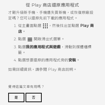
從
Play 商店
還原應用程式
才剛升級新手機、手機遺失買新機，或恢復原廠設
定嗎？您可以還原先前下載的應用程式。
從
主畫面
點選
，然後找出並點選
Play 商
店
。
點選
開啟滑出式選單。
點選
我的應用程式與遊戲
，滑動到
媒體櫃
標
籤。
點選想要還原的應用程式旁的
安裝
。
如需詳細資訊，請參閱
Play 商店
說明。
覺得這篇文章有用嗎？
是
否
謝謝您！