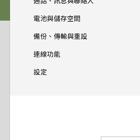
通話、訊息與聯絡人
軟體與應用程式更新
休眠模式
變更來電鈴聲
Nano SIM 卡
新增主畫面小工具
管理應用程式
使用 Zoe 動態拍照
Boost+
設定主畫面桌布
選擇拍攝模式
手機通話功能
從 Play 商店取得應用程式
電池與儲存空間
安裝軟體更新
將螢幕解鎖
變更通知音效
HTC BlinkFeed
SD 卡
新增主畫面捷徑
拍攝高動態縮時攝影影片
簡訊與多媒體簡訊
排列應用程式
完全個人專屬
變更預設字型大小
拍攝相片
從網路下載應用程式
電池
使用智慧搜尋撥號
備份、傳輸與重設
安裝應用程式更新
主題
動作手勢
設定預設音量
聯絡人
何謂 HTC BlinkFeed？
為電池充電
分類小工具面板和啟動列上的應
選擇場景
控制應用程式權限
儲存空間
Android 6.0 Marshmallow
傳送簡訊 (SMS)
設定相片品質和大小
解除安裝應用程式
撥打分機號碼
備份與重設
延長電池使用時間的提示
連線功能
用程式
Boost+
從 Play 商店 安裝應用程式更新
郵件
何謂 HTC 主題？
觸控手勢
設定您專屬 HTC USonic 耳機
開啟或關閉 HTC BlinkFeed
切換手機開關
聯絡人清單
手動調整相機設定
設定預設應用程式
HTC Sense Companion
如何在訊息內加入簽名？
傳輸
釋放儲存空間
提示：如何拍出更棒的相片
快速撥號
使用省電功能
網際網路連線
備份檔案、資料和設定的方式
設定
移動主畫面項目
氣象和時鐘
關於 Boost+
下載主題或個別項目
認識手機設定
查看郵件
餐廳推薦
選擇要連線到 4G LTE 網路的
新增新的聯絡人
拍攝 RAW 相片
設定應用程式連結
傳送多媒體訊息 (MMS)
儲存空間類型
無線分享
拍攝影片
從舊手機傳輸內容的方法
撥打訊息、電子郵件或日曆活動
極致省電模式
使用 Android 備份服務
一般設定
開啟或關閉數據連線
Google 相簿
Nano SIM 卡
移除主畫面項目
查看氣象
開啟或關閉 Smart Boost
中的電話號碼
自行建立主題
使用快速設定
傳送電子郵件訊息
在 HTC BlinkFeed 上新增內
編輯聯絡人的資訊
相機應用程式如何拍攝 RAW 相
停用應用程式
傳送群組訊息
我該將記憶卡當作可移除式或內
快速調整相片曝光
從Android手機傳輸內容
安全性設定
HTC Connect 是什麼？
錄音機
顯示電池百分比
從先前的 HTC 手機還原
管理數據使用量
請勿打擾模式
容的方式
使用雙網路管理員管理 Nano
Google 相簿功能介紹
何謂 HTC Sense 首頁小工具？
片？
使用時鐘
部儲存空間使用呢？
手動清除垃圾檔案
收到來電
尋找主題
擷取手機畫面
讀取及回覆電子郵件訊息
SIM 卡
聯繫聯絡人
協助工具設定
轉寄訊息
HTC Sense Companion
拍攝連續的相片
透過iCloud傳送iPhone內容
使用 HTC Connect 分享媒體
為 Nano SIM 卡指派 PIN 碼
查看電池用量
錄音
備份聯絡人與訊息
Wi-Fi 連線
開啟或關閉定位服務
自訂重點消息摘要
檢視相片及影片
將記憶卡設為內部儲存空間
最佳化在前景中執行的應用程式
緊急電話
編輯主題
旅行模式
管理電子郵件訊息
初次設定 HTC U Play
匯入或複製聯絡人
將訊息移到受保護的收件匣
協助工具功能
使用 HDR
何謂 HTC Sense
取得聯絡人及其他內容的其他方
將音樂串流到 AirPlay 喇叭或
設定螢幕鎖定
查看電池記錄
重設網路設定
連線到 VPN
觸控音效和震動
在 HTC BlinkFeed 上播放影