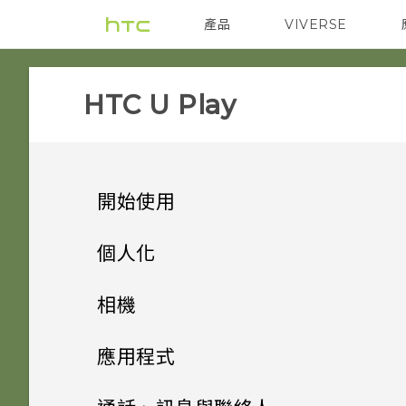
產品
VIVERSE
VIVE
智能手機
HTC U Play‎
開始使用
手機上的各種便利功能
個人化
打開包裝與設定
主畫面配置與字型
相機有哪些特殊功能
相機
熟悉新手機的功能
小工具與捷徑
HTC U Play 概觀
豐富的音效
拍照和錄影
新增或移除小工具面板
應用程式
更新
音效偏好設定
HTC Sense 首頁
卡片固定座
進階相機功能
啟動列
指紋感應器
變更主畫面
安裝及移除應用程式
相機畫面