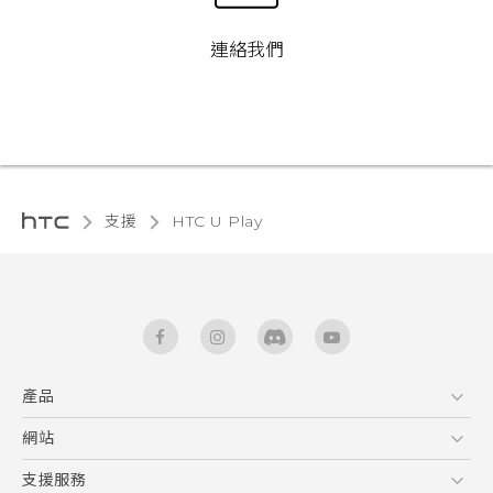
連絡我們
支援
HTC U Play‎
產品
5G
網站
快速入門手冊
智能手機
使用手冊
HTC Dev
支援服務