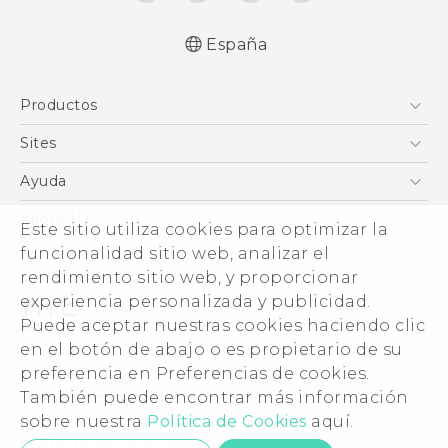
España
Español - Manual de inicio rápido
Productos
Español - Manual de usuario
Español - Guía de información legal y
Smartphones
Sites
seguridad
5G
HTC Vive
Ayuda
English - Quick start guide
VIVE
English - User manual
HTC Dev
Centro de asistencia
About HTC
Este sitio utiliza cookies para optimizar la
Accesorios
English - Safety and regulatory guide
Inicio
eCommerce Support
ESG
funcionalidad sitio web, analizar el
rendimiento sitio web, y proporcionar
Información corporativa
experiencia personalizada y publicidad.
Inversores (inglés)
Puede aceptar nuestras cookies haciendo clic
Cookie Preferences
en el botón de abajo o es propietario de su
© 2011-2026 HTC Corporation
preferencia en Preferencias de cookies.
Trabaja con nosotros
Términos legales
También puede encontrar más información
Security and Privacy Whitepaper
sobre nuestra
Política de Cookies
aquí.
Contacto de privacidad:
Global-Privacy@htc.com