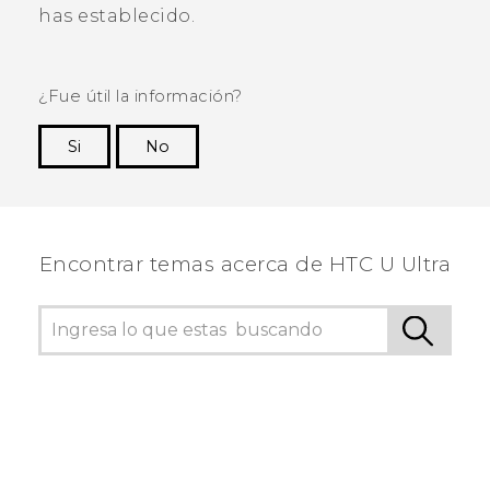
has establecido.
¿Fue útil la información?
Si
No
¡Gracias! Tus comentarios ayudan a otras
personas a ver la información más útil.
Encontrar temas acerca de HTC U Ultra