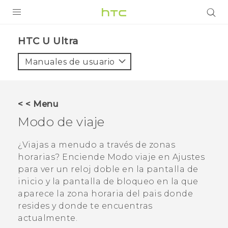
PRODUCTOS
HTC U Ultra‎
VIVE
Manuales de usuario
G REIGNS
SMARTPHONES
< < Menu
ACCESORIOS
Modo de viaje
VIVERSE
¿Viajas a menudo a través de zonas
horarias? Enciende
Modo viaje
en Ajustes
AYUDA
para ver un reloj doble en la pantalla de
Dispositivos y accesorios HTC
inicio y la pantalla de bloqueo en la que
Iniciar sesión
aparece la zona horaria del pais donde
resides y donde te encuentras
actualmente.