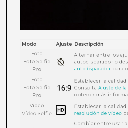
Modo
Ajuste
Descripción
Foto
Alternar entre los aj
Foto Selfie
autodisparador o des
autodisparador
para o
Pro
Foto
Establecer la calidad 
Foto Selfie
Consulta
Ajuste de la
obtener más informa
Pro
Vídeo
Establecer la calidad
resolución de vídeo
pa
Vídeo Selfie
Cambiar entre usar a