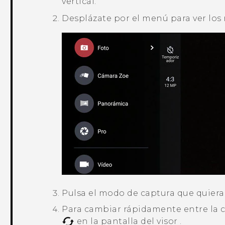
vertical.
Desplázate por el menú para ver los
Pulsa el modo de captura que quieras 
Para cambiar rápidamente entre la cá
en la pantalla del visor .