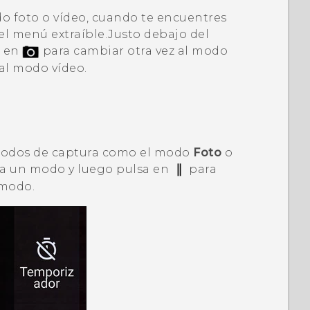
 foto o vídeo, cuando te encuentres
el menú extraíble.
Justo debajo del
a en
para cambiar otra vez al modo
al modo vídeo.
 modos de captura como el modo
Foto
o
iona un modo y luego pulsa en
para
 modo.