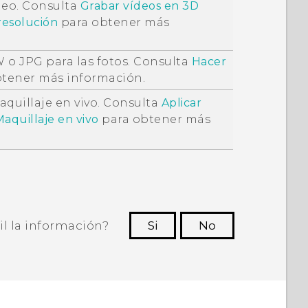
deo. Consulta
Grabar vídeos en
3D
resolución
para obtener más
 o JPG para las fotos. Consulta
Hacer
tener más información.
aquillaje en vivo
. Consulta
Aplicar
Maquillaje en vivo
para obtener más
il la información?
Si
No
ras personas a ver la información más
útil.