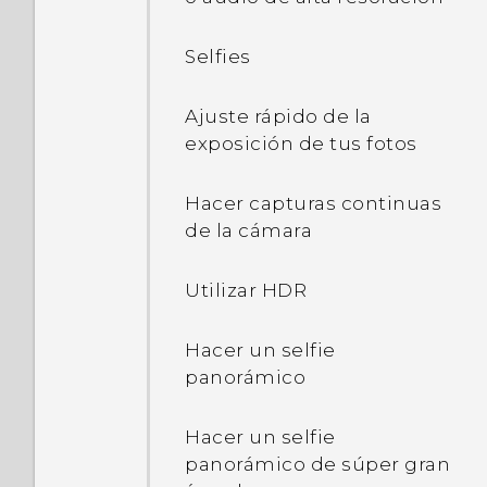
aplicación Cámara fotos
teléfono
RAW?
Gestión de las tarjetas
Selfies
nano-SIM con
Modo de viaje
Administrador de red dual
Ajuste rápido de la
Reiniciar el HTC U Ultra
exposición de tus fotos
Configurar HTC U Ultra por
(restablecimiento de
primera vez
software)
Hacer capturas continuas
de la cámara
Añadir tus redes sociales,
Notificaciones
cuentas de correo
Utilizar HDR
electrónico y mucho más
Motion Launch
Hacer un selfie
Seleccionar, copiar y
panorámico
pegar texto
Hacer un selfie
Introducir texto
panorámico de súper gran