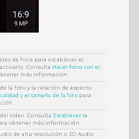
ustes de hora para establecer el
activarlo. Consulta
Hacer fotos con el
btener más información.
de la foto y la relación de aspecto.
 calidad y el tamaño de la foto
para
ción.
 del vídeo. Consulta
Establecer la
ra obtener más información.
udio de alta resolución o
3D Audio