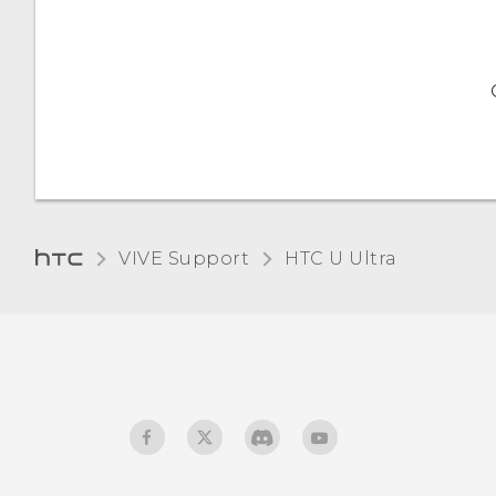
Recibir archivos utilizando
Bluetooth
Utilizar NFC
VIVE Support
HTC U Ultra‎