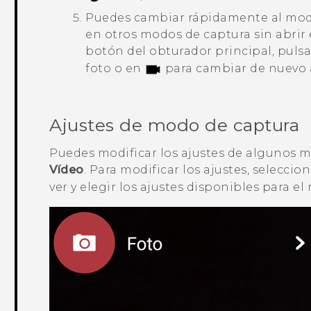
Puedes cambiar rápidamente al modo
en otros modos de captura sin abrir 
botón del obturador principal, puls
foto o en
para cambiar de nuevo 
Ajustes de modo de captura
Puedes modificar los ajustes de algunos
Vídeo
. Para modificar los ajustes, selecc
ver y elegir los ajustes disponibles para el