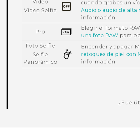
Vídeo
cuando grabes un ví
Audio
o audio de alta 
Vídeo Selfie
información.
Elegir el formato RAW
Pro
una foto RAW
para ob
Foto Selfie
Encender y apagar
M
retoques de piel con
Selfie
información.
Panorámico
¿Fue út
¡Gracias! Tus comentarios ayudan a ot