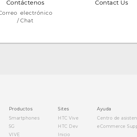
Contáctenos
Contact Us
Correo electrónico
/ Chat
Español - Manual de inicio rápido
Español - Manual de usuario
Español - Guía de información legal y seguridad
English - Quick start guide
English - User manual
Productos
Sites
Ayuda
English - Safety and regulatory guide
Smartphones
HTC Vive
Centro de asisten
5G
HTC Dev
eCommerce Supp
VIVE
Inicio