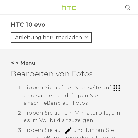
PRODUKTE
HTC 10 evo‎
VIVE
Anleitung herunterladen
G REIGNS
SMARTPHONES
< < Menu
ZUBEHÖR
Bearbeiten von Fotos
VIVERSE
Tippen Sie auf der Startseite auf
und suchen und tippen Sie
UNTERSTÜTZUNG
anschließend auf
Fotos
.
HTC-Geräte und Zubehör
Anmelden
Tippen Sie auf ein Miniaturbild, um
es im Vollbild anzuzeigen.
Tippen Sie auf
und führen Sie
anschließend einen der folgenden