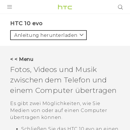
PRODUKTE
HTC 10 evo‎
VIVE
Anleitung herunterladen
G REIGNS
SMARTPHONES
< < Menu
ZUBEHÖR
Fotos, Videos und Musik
VIVERSE
zwischen dem Telefon und
einem Computer übertragen
UNTERSTÜTZUNG
HTC-Geräte und Zubehör
Es gibt zwei Möglichkeiten, wie Sie
Anmelden
Medien von oder auf einen Computer
übertragen können.
Schließen Sie das
HTC 10 evo
an einen