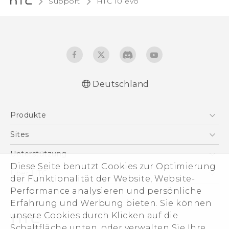
Support
HTC 10 evo‎
Deutschland
Deutsch - Schnellstart
Produkte
Deutsch - Benutzerhandbuch
Deutsch - Informationen zur Sicherheit und
Smartphones
Sites
behördliche Bestimmungen
5G
HTC Dev
Unterstützung
VIVE
Diese Seite benutzt Cookies zur Optimierung
HTC Vive
Unterstützung
Über HTC
der Funktionalität der Website, Website-
Zubehör
eCommerce Support
Performance analysieren und persönliche
ESG
Erfahrung und Werbung bieten. Sie können
Impressum
unsere Cookies durch Klicken auf die
Investor
Schaltfläche unten, oder verwalten Sie Ihre