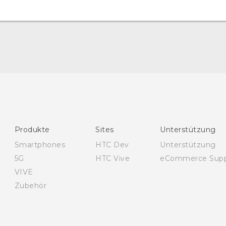
Deutsch - Schnellstart
Deutsch - Benutzerhandbuch
Deutsch - Informationen zur Sicherheit und
behördliche Bestimmungen
Produkte
Sites
Unterstützung
Smartphones
HTC Dev
Unterstützung
5G
HTC Vive
eCommerce Supp
VIVE
Zubehör