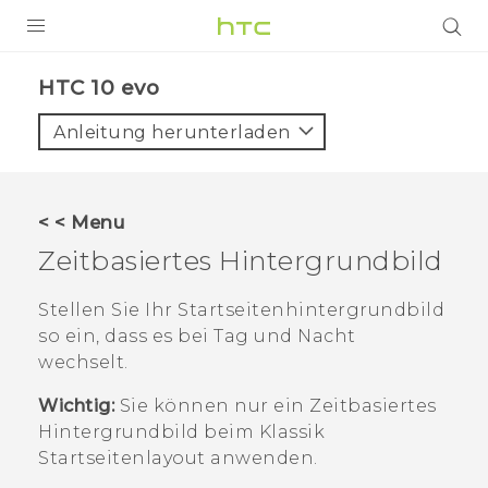
PRODUKTE
HTC 10 evo‎
VIVE
Anleitung herunterladen
G REIGNS
SMARTPHONES
< < Menu
ZUBEHÖR
Zeitbasiertes Hintergrundbild
VIVERSE
Stellen Sie Ihr Startseitenhintergrundbild
so ein, dass es bei Tag und Nacht
UNTERSTÜTZUNG
wechselt.
HTC-Geräte und Zubehör
Anmelden
Wichtig:
Sie können nur ein
Zeitbasiertes
Hintergrundbild beim
Klassik
Startseitenlayout anwenden.