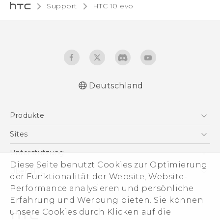
Support
HTC 10 evo‎
Deutschland
Deutsch - Schnellstart
Produkte
Deutsch - Benutzerhandbuch
Deutsch - Informationen zur Sicherheit und
Smartphones
Sites
behördliche Bestimmungen
5G
HTC Dev
Unterstützung
VIVE
Diese Seite benutzt Cookies zur Optimierung
HTC Vive
Unterstützung
Über HTC
der Funktionalität der Website, Website-
Zubehör
eCommerce Support
Performance analysieren und persönliche
ESG
Erfahrung und Werbung bieten. Sie können
Impressum
unsere Cookies durch Klicken auf die
Investor