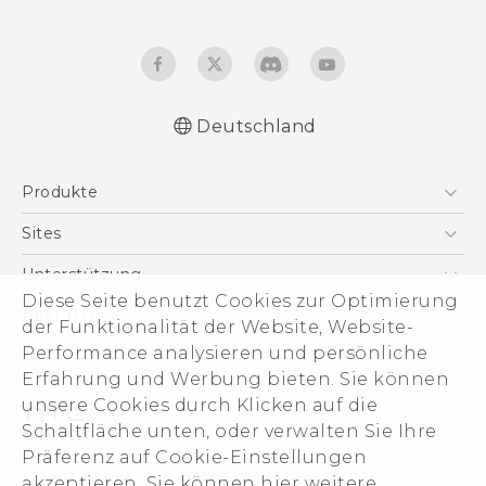
Deutschland
Deutsch - Schnellstart
Produkte
Deutsch - Benutzerhandbuch
Deutsch - Informationen zur Sicherheit und
Smartphones
Sites
behördliche Bestimmungen
5G
HTC Dev
Unterstützung
VIVE
Diese Seite benutzt Cookies zur Optimierung
HTC Vive
Unterstützung
Über HTC
der Funktionalität der Website, Website-
Zubehör
eCommerce Support
Performance analysieren und persönliche
ESG
Erfahrung und Werbung bieten. Sie können
Impressum
unsere Cookies durch Klicken auf die
Investor
Schaltfläche unten, oder verwalten Sie Ihre
Cookie Preferences
Präferenz auf Cookie-Einstellungen
© 2011-2026 HTC Corporation
akzeptieren. Sie können hier weitere