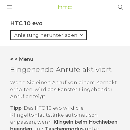
PRODUKTE
HTC 10 evo‎
VIVE
Anleitung herunterladen
G REIGNS
SMARTPHONES
< < Menu
ZUBEHÖR
Eingehende Anrufe aktiviert
VIVERSE
Wenn Sie einen Anruf von einem Kontakt
erhalten, wird das Fenster
Eingehender
UNTERSTÜTZUNG
Anruf
anzeigt.
HTC-Geräte und Zubehör
Anmelden
Tipp:
Das
HTC 10 evo
wird die
Klingeltonlautstärke automatisch
anpassen, wenn
Klingeln beim Hochheben
beenden
und
Taschenmodus
unter