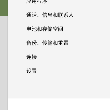
应用程序
在免提通话时，屏幕关闭了。如
APPS & FEATURES
是否要插入 SIM 卡才能使用
何重新打开？
HTC Sense 首页
如何将接入点添加到我的移动运
卡槽与卡座
什么是主题应用程序？
声音
HTC 传输？
从云端存储还原备份
HTC BlinkFeed
相机屏幕
通话、信息和联系人
营商网络？
相机是否依然使用 UltraPixel？
如何设置默认的短信应用程序？
屏幕导航按钮
nano SIM 卡
下载主题
相册
为何我的手机不响应 Motion
从 Android 手机传输内容
选择拍摄模式
信息
什么是 HTC BlinkFeed？
电池和存储空间
我无法退出某一应用程序。怎么
蓝宝石镜片有何用处？
Launch 感应启动手势？
为何收不到使用 iPhone 的联系
更改第四导航键
办？
相片编辑工具
存储卡
添加主题书签
联系人
在相册中查看照片和视频
从 iPhone 传输内容的方式
缩放
打开或关闭 HTC BlinkFeed
电源和存储管理
查看您收到的信息
人的短信？
备份、传输和重置
为什么照片的常规裁剪设置是
可否将 micro SIM 卡裁剪为
网页浏览器
重排导航按钮
如何找到手机的 IMEI/MEID 号
视频聊天和手机通话
选择一张照片进行编辑
为电池充电
10:7 纵横比？
从头创建您自己的主题
nano SIM 卡，装入手机中？
查找匹配照片
您的联系人列表
通过 iCloud 传输 iPhone 内容
打开或关闭相机闪光灯
餐厅建议
发送短信 (SMS)
同步、备份和重置
显示电池百分比
如何在短信息中添加签名？
码？
连接
娱乐
浏览网页
休眠模式
调整照片
打开或关闭电源
脸部追踪
为何慢镜头视频没有录音？
混搭主题
为何 HTC BlinkFeed 中有时会
查看 HTC 360 度全景拍摄照片
设置个人资料
通过蓝牙从旧手机传输联系人
拍摄照片
在 HTC BlinkFeed 中添加内容
发送彩信 (MMS)
检查电池使用情况
网络连接
我无法发送和接收短信息。怎么
添加社交网络账户、电子邮件账
如何启用开发人员选项?
设置
出现天气时钟小插件，有时却不
日历和电子邮件
的方式
在 HTC BoomSound 中切换模
办？
户和其他
将网页存为书签
将屏幕解锁
会？
在照片上绘画
需要一些手机相关的快速指导？
分享手机屏幕
为何手机上找不到“电视”应用程
查找您的主题
更改视频回放速度
添加新联系人
获取联系人等内容的其他方式
式
无线共享
提高拍摄质量的提示
恢复信息草稿
检查电池历史记录
设置和安全
为何省电模式和高级省电模式都
打开或关闭数据连接
其他应用程序
序？
查看日历
自定义要闻资讯源
为何联系人应用程序中看不到最
同步账户
显示为灰色？
使用浏览历史记录
动作手势
HTC BlinkFeed 是否使用过多
应用照片滤镜
回拨未接来电
共享主题
剪辑视频
编辑联系人信息
在手机和电脑之间传输照片、视
搭配耳机使用 HTC BoomSound
录制视频
新添加的联系人？
打开或关闭蓝牙
回复信息
使用省电模式
管理数据使用情况
打开或关闭位置服务
电量和内存？
HTC Dot View 智能立显保护套
我在旅行期间更改了时区。可否
计划或编辑活动
频和音乐
保存文章供以后阅读
删除账户
如何启用或停用“设备管理器”应
清除浏览历史记录
触控手势
个性化设置
在日历中查看当前城市和居住城
美化人像
标记陌生号码
删除主题
从视频保存照片
与联系人联系
聆听音乐
在录制视频时拍摄照片 — 视频
如何删除重复的联系人？
连接蓝牙耳机
用程序？
转发信息
高级省电模式
WLAN 连接
市之间的时差？