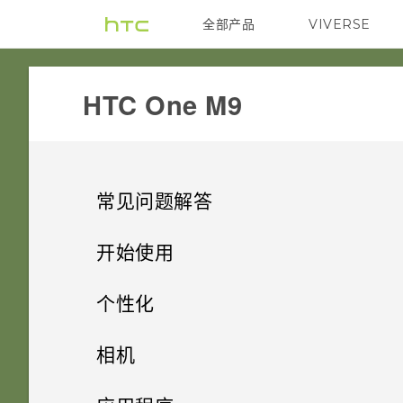
全部产品
VIVERSE
VIVE
HTC One M9‎
常见问题解答
SETTINGS
开始使用
COMMUNICATION
精彩功能
HTC BoomSound 配备杜比音频
个性化
中的影院模式和音乐模式有什么
HARDWARE & OTHER
打开包装
如何使“来电显示”中显示状态更
区别？
手机设置和传输
个性化设置
相机
新和生日？
GETTING STARTED
使用新手机的第一周
为何手机上配有 3 个麦克风？
个性化
加密功能是否为默认为开启？
HTC One M9
拍照
相机
第一次设置 HTC One M9