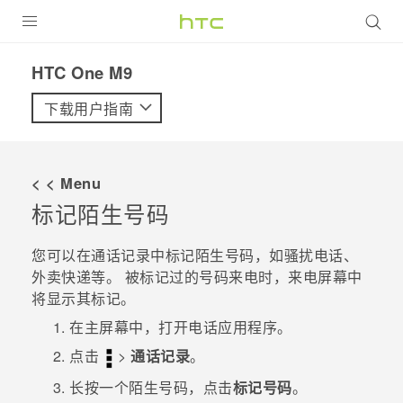
全部产品
HTC One M9‎
VIVE
下载用户指南
VIVERSE
< < Menu
支持帮助
标记陌生号码
在线客服
您可以在通话记录中标记陌生号码，如骚扰电话、
外卖快递等。 被标记过的号码来电时，来电屏幕中
将显示其标记。
在
主屏幕
中，打开
电话
应用程序。
点击
>
通话记录
。
长按一个陌生号码，点击
标记号码
。