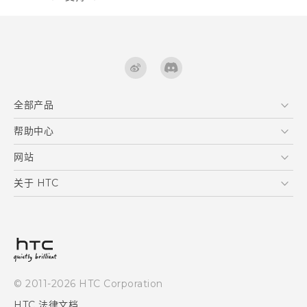
全部产品
区块链智能手机
帮助中心
快速入门指南
VIVE
用户指南
在线客服
网站
支援与服务
HTC Dev
关于 HTC
产品保固说明
HTC Research
ESG
客户服务中心
新闻稿
投资人
隐私政策
© 2011-2026 HTC Corporation
产品安全
HTC 法律文档