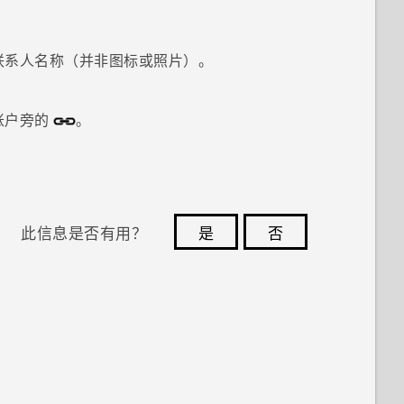
联系人名称（并非图标或照片）。
账户旁的
。
此信息是否有用？
是
否
您的反馈可以帮助其他人了解最有用的信息。