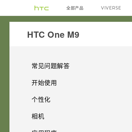
全部产品
VIVERSE
VIVE
HTC One M9‎
常见问题解答
SETTINGS
开始使用
COMMUNICATION
精彩功能
HTC BoomSound 配备杜比音频
个性化
中的影院模式和音乐模式有什么
HARDWARE & OTHER
打开包装
如何使“来电显示”中显示状态更
区别？
手机设置和传输
个性化设置
相机
新和生日？
GETTING STARTED
使用新手机的第一周
为何手机上配有 3 个麦克风？
个性化
加密功能是否为默认为开启？
HTC One M9
拍照
相机
第一次设置 HTC One M9