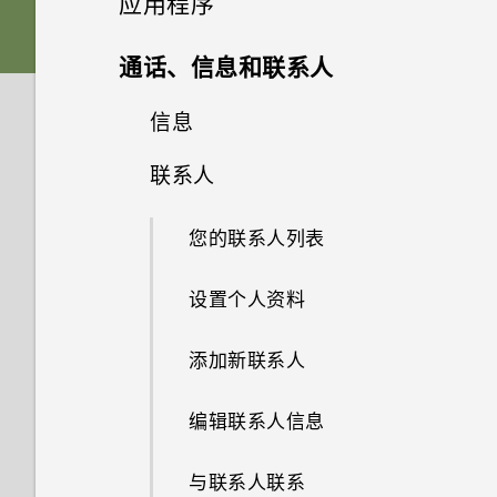
应用程序
在免提通话时，屏幕关闭了。如
APPS & FEATURES
是否要插入 SIM 卡才能使用
何重新打开？
HTC Sense 首页
如何将接入点添加到我的移动运
卡槽与卡座
什么是主题应用程序？
声音
HTC 传输？
从云端存储还原备份
HTC BlinkFeed
相机屏幕
通话、信息和联系人
营商网络？
相机是否依然使用 UltraPixel？
如何设置默认的短信应用程序？
屏幕导航按钮
nano SIM 卡
下载主题
相册
为何我的手机不响应 Motion
从 Android 手机传输内容
选择拍摄模式
信息
什么是 HTC BlinkFeed？
我无法退出某一应用程序。怎么
蓝宝石镜片有何用处？
Launch 感应启动手势？
为何收不到使用 iPhone 的联系
更改第四导航键
办？
相片编辑工具
存储卡
添加主题书签
联系人
在相册中查看照片和视频
从 iPhone 传输内容的方式
缩放
打开或关闭 HTC BlinkFeed
查看您收到的信息
人的短信？
为什么照片的常规裁剪设置是
可否将 micro SIM 卡裁剪为
网页浏览器
重排导航按钮
如何找到手机的 IMEI/MEID 号
选择一张照片进行编辑
为电池充电
10:7 纵横比？
从头创建您自己的主题
nano SIM 卡，装入手机中？
查找匹配照片
您的联系人列表
通过 iCloud 传输 iPhone 内容
打开或关闭相机闪光灯
餐厅建议
发送短信 (SMS)
如何在短信息中添加签名？
码？
娱乐
浏览网页
休眠模式
调整照片
打开或关闭电源
为何慢镜头视频没有录音？
混搭主题
为何 HTC BlinkFeed 中有时会
查看 HTC 360 度全景拍摄照片
设置个人资料
通过蓝牙从旧手机传输联系人
拍摄照片
在 HTC BlinkFeed 中添加内容
发送彩信 (MMS)
我无法发送和接收短信息。怎么
如何启用开发人员选项?
出现天气时钟小插件，有时却不
日历和电子邮件
的方式
在 HTC BoomSound 中切换模
办？
将网页存为书签
将屏幕解锁
会？
在照片上绘画
需要一些手机相关的快速指导？
为何手机上找不到“电视”应用程
查找您的主题
更改视频回放速度
添加新联系人
获取联系人等内容的其他方式
式
提高拍摄质量的提示
恢复信息草稿
为何省电模式和高级省电模式都
其他应用程序
序？
查看日历
自定义要闻资讯源
为何联系人应用程序中看不到最
显示为灰色？
使用浏览历史记录
动作手势
HTC BlinkFeed 是否使用过多
应用照片滤镜
共享主题
剪辑视频
编辑联系人信息
在手机和电脑之间传输照片、视
搭配耳机使用 HTC BoomSound
录制视频
新添加的联系人？
回复信息
电量和内存？
HTC Dot View 智能立显保护套
我在旅行期间更改了时区。可否
计划或编辑活动
频和音乐
保存文章供以后阅读
如何启用或停用“设备管理器”应
清除浏览历史记录
触控手势
个性化设置
在日历中查看当前城市和居住城
美化人像
删除主题
从视频保存照片
与联系人联系
聆听音乐
在录制视频时拍摄照片 — 视频
如何删除重复的联系人？
用程序？
转发信息
市之间的时差？