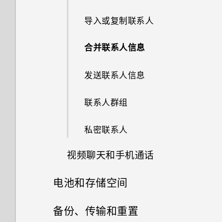
HTC BlinkFeed 自动刷新计划
选择要显示的日历
使用快速设置
图片
发布到社交网络
分享内容
是什么？
未在 HTC Dot View 智能立显保
笑脸组合
个性化设置
导入或复制联系人
音乐播放列表
如何更改电子邮件中的签名？
手机为何会发热？
移动信息到安全信箱
护套上看到最近的通话？
如何切换到驾车模式？
共享活动
了解您的设置
使用音量键拍摄照片和视频
从 HTC BlinkFeed 删除内容
切换最近打开的应用程序
离线时可否继续使用 HTC
GIF 大师
铃声、通知音和闹钟
合并联系人信息
添加歌曲到队列
我的手机是全新的，但可用存储
手动阻止不需要的信息
BlinkFeed？
HTC Dot View 中不显示音乐控
计算器应用程序中是否提供高级
接受或拒绝会议邀请
更新手机软件
关闭相机应用程序
低于总容量。为什么？
制键或应用程序通知？
计算器功能？
刷新内容
连拍合成
主屏幕壁纸
发送联系人信息
更新专辑封面和艺术家照片
复制短信到 nano SIM 卡
如何在 HTC BlinkFeed 和我下
解除或延迟活动提醒
从应用商店获取应用程序
连拍照片
如何查看所连接的 WLAN 网络
载的主屏幕应用程序之间切换？
需要更多信息？
为何我的日历活动不显示出来？
抓拍手机屏幕
背景移除
更改显示字体
联系人群组
的 IP 地址?
将歌曲设为铃声
删除信息和对话
查收邮件
从网络下载应用程序
在背景虚化模式中更改焦点
如何在 HTC Sense 键盘和第三
在路上使用 Car
HTC 手机是否配有专用的相机
什么是 HTC Sense 首页小插
图案添加
启动栏
私密联系人
如何开启 USB 连接仅充电模
查看歌词
方输入法之间切换？
键？
件？
发送电子邮件
卸载应用程序
式?
自拍照和人像照拍摄诀窍
在 Car 中使用语音命令
图形效果
添加主屏幕小插件
视频聊天和手机通话
收听 FM 收音机
HTC Sense 首页小插件如何工
为何有些照片上无法使用变脸妙
设置 HTC Sense 首页小插件
阅读和回复电子邮件
如何设置应用程序的权限？
使用实时自动美颜美化皮肤
作？
拍？
在 Car 中查找地点
幻影万花筒
电池和存储空间
添加主屏幕快捷方式
脸部追踪
什么是 HTC Connect？
设置住宅和工作位置
管理电子邮件
如何管理应用程序自动启动?
使用感应自拍
如何能充分利用 HTC Sense 主
我拍摄的照片是否包含地理标
探索您的周围
电源和存储管理
双重曝光
编辑主屏幕面板
备份、传输和重置
分享手机屏幕
屏幕小插件？
使用 HTC Connect 分享媒体
签？
手动切换位置