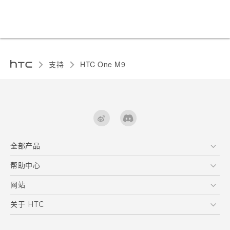
支持
HTC One M9‎
全部产品
区块链智能手机
帮助中心
快速入门指南
VIVE
用户指南
在线客服
网站
支援与服务
HTC Dev
关于 HTC
产品保固说明
HTC Research
ESG