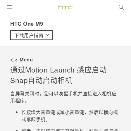
全部产品
HTC One M9‎
VIVE
下载用户指南
VIVERSE
< < Menu
支持帮助
通过
Motion Launch 感应启动
在线客服
Snap
自动启动相机
当屏幕关闭时，您可以唤醒手机并直接进入
相机
应
用程序。
长按
增大音量键
或
减小音量键
，然后以横向模
式拿起手机。
或者，先以横向模式拿起手机，然后立即按
增