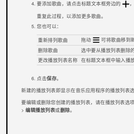
要添加歌曲，请点击标题文本框旁边的
重复此过程，以添加更多歌曲。
您也可以：
拖动
可将歌曲移到
重新排列歌曲
删除歌曲
选中要从播放列表删除
更改播放列表名称
在标题文本框中输入播
点击
保存
。
新建的播放列表即显示在
音乐
应用程序的
播放列表
要编辑或删除您创建的播放列表，请在
播放列表
选
>
编辑播放列表
或
删除
。