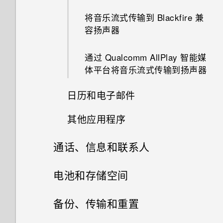
我通过蓝牙发送了一些文件到电
使用声控拍摄
魔法幻境
更改主屏幕首页
脑。它们在哪里？
为何手机上会显示餐厅建议？
将音乐流式传输到 Blackfire 兼
可否使相机待机以节省电池电
固定和取消固定应用程序
容扬声器
使用自拍定时器拍摄照片
量？如何操作？
变脸妙拍
分组小插件面板和启动栏中的应
打开通过蓝牙接收的文件会发生
可否移除或隐藏锁定屏幕？
什么是 Motion Launch 感应启
用程序
什么？
通过 Qualcomm AllPlay 智能媒
使用自拍拼图拍摄自拍照
为何看不到每首歌的歌词？
动？
体平台将音乐流式传输到扬声器
打开应用程序屏幕
为何我将手机侧向转动时屏幕不
使用前后双向拍摄模式
打开或关闭 Motion Launch 感
日历和电子邮件
旋转？
应启动手势
拍摄全景照片
其他应用程序
为何无法在应用程序中使用多指
查看日历
唤醒锁定屏幕
手势？
拍摄HTC 360 度全景拍摄照片
通话、信息和联系人
HTC Dot View 智能立显保护套
计划或编辑活动
唤醒和解锁
个性化设置
如何知道我的手机是否可在其他
使用 HDR
信息
电池和存储空间
国家/地区的当地网络中使用？
选择要显示的日历
唤醒主屏幕小插件面板
未在 HTC Dot View 智能立显保
联系人
录制慢动作视频
电源和存储管理
护套上看到最近的通话？
查看您收到的信息
如何将手机的互联网连接共享给
备份、传输和重置
共享活动
唤醒 HTC BlinkFeed
其他设备？
视频聊天和手机通话
手动调整相机设置