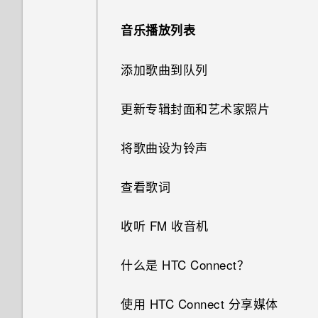
HTC BlinkFeed 自动刷新计划
使用快速设置
图片
发布到社交网络
分享内容
是什么？
笑脸组合
个性化设置
音乐播放列表
如何更改电子邮件中的签名？
手机为何会发热？
如何切换到驾车模式？
了解您的设置
使用音量键拍摄照片和视频
从 HTC BlinkFeed 删除内容
切换最近打开的应用程序
离线时可否继续使用 HTC
GIF 大师
铃声、通知音和闹钟
添加歌曲到队列
我的手机是全新的，但可用存储
BlinkFeed？
计算器应用程序中是否提供高级
更新手机软件
关闭相机应用程序
低于总容量。为什么？
计算器功能？
刷新内容
连拍合成
主屏幕壁纸
更新专辑封面和艺术家照片
如何在 HTC BlinkFeed 和我下
从应用商店获取应用程序
连拍照片
如何查看所连接的 WLAN 网络
载的主屏幕应用程序之间切换？
为何我的日历活动不显示出来？
抓拍手机屏幕
背景移除
更改显示字体
的 IP 地址?
将歌曲设为铃声
从网络下载应用程序
在背景虚化模式中更改焦点
如何在 HTC Sense 键盘和第三
HTC 手机是否配有专用的相机
什么是 HTC Sense 首页小插
图案添加
启动栏
如何开启 USB 连接仅充电模
查看歌词
方输入法之间切换？
键？
件？
卸载应用程序
式?
自拍照和人像照拍摄诀窍
图形效果
添加主屏幕小插件
收听 FM 收音机
HTC Sense 首页小插件如何工
为何有些照片上无法使用变脸妙
设置 HTC Sense 首页小插件
如何设置应用程序的权限？
使用实时自动美颜美化皮肤
作？
拍？
幻影万花筒
添加主屏幕快捷方式
什么是 HTC Connect？
设置住宅和工作位置
如何管理应用程序自动启动?
使用感应自拍
如何能充分利用 HTC Sense 主
我拍摄的照片是否包含地理标
双重曝光
编辑主屏幕面板
屏幕小插件？
使用 HTC Connect 分享媒体
签？
手动切换位置