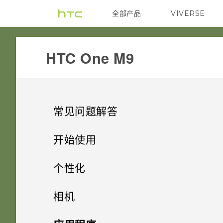
全部产品
VIVERSE
VIVE
HTC One M9‎
常见问题解答
SETTINGS
开始使用
COMMUNICATION
精彩功能
HTC BoomSound 配备杜比音频
个性化
中的影院模式和音乐模式有什么
HARDWARE & OTHER
打开包装
如何使“来电显示”中显示状态更
区别？
手机设置和传输
个性化设置
相机
新和生日？
GETTING STARTED
使用新手机的第一周
为何手机上配有 3 个麦克风？
个性化
加密功能是否为默认为开启？
HTC One M9
拍照
相机
第一次设置 HTC One M9