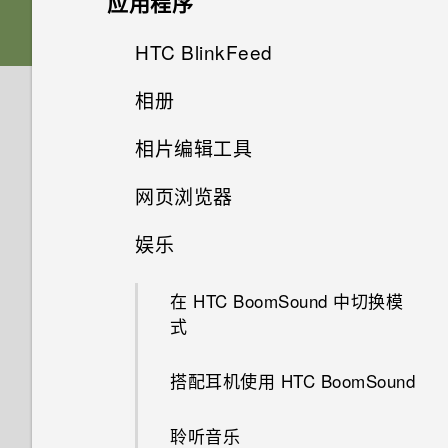
应用程序
在免提通话时，屏幕关闭了。如
APPS & FEATURES
是否要插入 SIM 卡才能使用
何重新打开？
HTC Sense 首页
如何将接入点添加到我的移动运
卡槽与卡座
什么是主题应用程序？
声音
HTC 传输？
从云端存储还原备份
HTC BlinkFeed
相机屏幕
营商网络？
相机是否依然使用 UltraPixel？
如何设置默认的短信应用程序？
屏幕导航按钮
nano SIM 卡
下载主题
相册
为何我的手机不响应 Motion
从 Android 手机传输内容
选择拍摄模式
什么是 HTC BlinkFeed？
我无法退出某一应用程序。怎么
蓝宝石镜片有何用处？
Launch 感应启动手势？
为何收不到使用 iPhone 的联系
更改第四导航键
办？
相片编辑工具
存储卡
添加主题书签
在相册中查看照片和视频
从 iPhone 传输内容的方式
缩放
打开或关闭 HTC BlinkFeed
人的短信？
为什么照片的常规裁剪设置是
可否将 micro SIM 卡裁剪为
网页浏览器
重排导航按钮
如何找到手机的 IMEI/MEID 号
选择一张照片进行编辑
为电池充电
10:7 纵横比？
从头创建您自己的主题
nano SIM 卡，装入手机中？
查找匹配照片
通过 iCloud 传输 iPhone 内容
打开或关闭相机闪光灯
餐厅建议
如何在短信息中添加签名？
码？
娱乐
浏览网页
休眠模式
调整照片
打开或关闭电源
为何慢镜头视频没有录音？
混搭主题
为何 HTC BlinkFeed 中有时会
查看 HTC 360 度全景拍摄照片
通过蓝牙从旧手机传输联系人
拍摄照片
在 HTC BlinkFeed 中添加内容
我无法发送和接收短信息。怎么
如何启用开发人员选项?
出现天气时钟小插件，有时却不
的方式
在 HTC BoomSound 中切换模
办？
将网页存为书签
将屏幕解锁
会？
在照片上绘画
需要一些手机相关的快速指导？
为何手机上找不到“电视”应用程
查找您的主题
更改视频回放速度
获取联系人等内容的其他方式
式
提高拍摄质量的提示
为何省电模式和高级省电模式都
序？
自定义要闻资讯源
为何联系人应用程序中看不到最
显示为灰色？
使用浏览历史记录
动作手势
HTC BlinkFeed 是否使用过多
应用照片滤镜
共享主题
剪辑视频
在手机和电脑之间传输照片、视
搭配耳机使用 HTC BoomSound
录制视频
新添加的联系人？
电量和内存？
我在旅行期间更改了时区。可否
频和音乐
保存文章供以后阅读
如何启用或停用“设备管理器”应
清除浏览历史记录
触控手势
在日历中查看当前城市和居住城
美化人像
删除主题
从视频保存照片
聆听音乐
在录制视频时拍摄照片 — 视频
如何删除重复的联系人？
用程序？
市之间的时差？