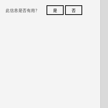
此信息是否有用？
是
否
您的反馈可以帮助其他人了解最有用的信息。