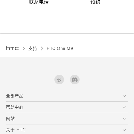
联系电话
预约
支持
HTC One M9‎
全部产品
区块链智能手机
帮助中心
快速入门指南
VIVE
用户指南
在线客服
网站
支援与服务
HTC Dev
关于 HTC