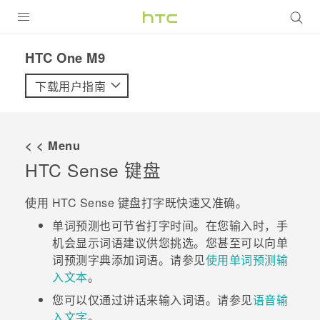
全部产品
HTC One M9‎
VIVE
下载用户指南
VIVERSE
< < Menu
支持帮助
HTC Sense
键盘
在线客服
使用
HTC Sense
键盘打字既快速又准确。
单词预测也可节省打字时间。在您输入时，手
机会显示词语建议供您挑选。您甚至可以向单
词预测字典添加词语。请参见
使用单词预测输
入文本
。
您可以仅通过讲话来输入词语。请参见
语音输
入文字
。