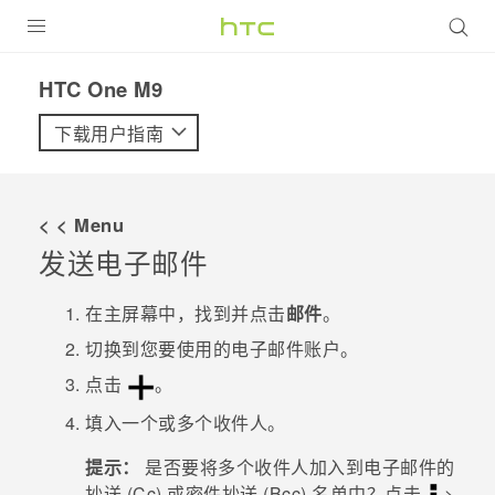
全部产品
HTC One M9‎
VIVE
下载用户指南
VIVERSE
< < Menu
支持帮助
发送电子邮件
在线客服
在
主屏幕
中，找到并点击
邮件
。
切换到您要使用的电子邮件账户。
点击
。
填入一个或多个收件人。
提示：
是否要将多个收件人加入到电子邮件的
抄送 (Cc) 或密件抄送 (Bcc) 名单中？点击
>