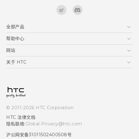
全部产品
区块链智能手机
帮助中心
快速入门指南
VIVE
用户指南
在线客服
网站
支援与服务
HTC Dev
关于 HTC
产品保固说明
HTC Research
ESG
客户服务中心
新闻稿
投资人
隐私政策
© 2011-2026 HTC Corporation
产品安全
HTC 法律文档
加入HTC
隐私联络:
Global-Privacy@htc.com
Security and Privacy Whitepaper
沪公网安备31011502400508号