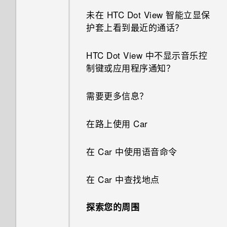
HTC BlinkFeed 自动刷新计划
选择要显示的日历
使用快速设置
图片
发布到社交网络
分享内容
是什么？
未在 HTC Dot View 智能立显保
笑脸组合
个性化设置
音乐播放列表
如何更改电子邮件中的签名？
手机为何会发热？
护套上看到最近的通话？
如何切换到驾车模式？
共享活动
了解您的设置
使用音量键拍摄照片和视频
从 HTC BlinkFeed 删除内容
切换最近打开的应用程序
离线时可否继续使用 HTC
GIF 大师
铃声、通知音和闹钟
添加歌曲到队列
我的手机是全新的，但可用存储
BlinkFeed？
HTC Dot View 中不显示音乐控
计算器应用程序中是否提供高级
接受或拒绝会议邀请
更新手机软件
关闭相机应用程序
低于总容量。为什么？
制键或应用程序通知？
计算器功能？
刷新内容
连拍合成
主屏幕壁纸
更新专辑封面和艺术家照片
如何在 HTC BlinkFeed 和我下
解除或延迟活动提醒
从应用商店获取应用程序
连拍照片
如何查看所连接的 WLAN 网络
载的主屏幕应用程序之间切换？
需要更多信息？
为何我的日历活动不显示出来？
抓拍手机屏幕
背景移除
更改显示字体
的 IP 地址?
将歌曲设为铃声
查收邮件
从网络下载应用程序
在背景虚化模式中更改焦点
如何在 HTC Sense 键盘和第三
在路上使用 Car
HTC 手机是否配有专用的相机
什么是 HTC Sense 首页小插
图案添加
启动栏
如何开启 USB 连接仅充电模
查看歌词
方输入法之间切换？
键？
件？
发送电子邮件
卸载应用程序
式?
自拍照和人像照拍摄诀窍
在 Car 中使用语音命令
图形效果
添加主屏幕小插件
收听 FM 收音机
HTC Sense 首页小插件如何工
为何有些照片上无法使用变脸妙
设置 HTC Sense 首页小插件
阅读和回复电子邮件
如何设置应用程序的权限？
使用实时自动美颜美化皮肤
作？
拍？
在 Car 中查找地点
幻影万花筒
添加主屏幕快捷方式
什么是 HTC Connect？
设置住宅和工作位置
管理电子邮件
如何管理应用程序自动启动?
使用感应自拍
如何能充分利用 HTC Sense 主
我拍摄的照片是否包含地理标
探索您的周围
双重曝光
编辑主屏幕面板
屏幕小插件？
使用 HTC Connect 分享媒体
签？
手动切换位置