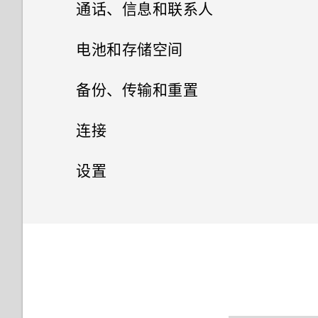
通话、信息和联系人
通过Motion Launch 感应启动
没有 WLAN 连接或信号较弱时
将设置保存为拍摄模式
Snap自动启动相机
信息
手机可否自动切换到移动网络？
电池和存储空间
联系人
设置屏幕锁定
电源和存储管理
查看您收到的信息
备份、传输和重置
视频聊天和手机通话
打开或关闭锁定屏幕通知
您的联系人列表
发送短信 (SMS)
同步、备份和重置
显示电池百分比
连接
脸部追踪
与锁定屏幕通知互动
设置个人资料
发送彩信 (MMS)
检查电池使用情况
网络连接
添加社交网络账户、电子邮件账
设置
户和其他
分享手机屏幕
HTC BlinkFeed 通知
添加新联系人
无线共享
恢复信息草稿
检查电池历史记录
设置和安全
打开或关闭数据连接
同步账户
回拨未接来电
更改锁屏壁纸
编辑联系人信息
打开或关闭蓝牙
回复信息
使用省电模式
管理数据使用情况
打开或关闭位置服务
删除账户
标记陌生号码
关闭锁屏
与联系人联系
连接蓝牙耳机
转发信息
高级省电模式
WLAN 连接
飞行模式
文件、数据和设置的备份方式
快速拨号
通知面板
导入或复制联系人
取消蓝牙设备配对
移动信息到安全信箱