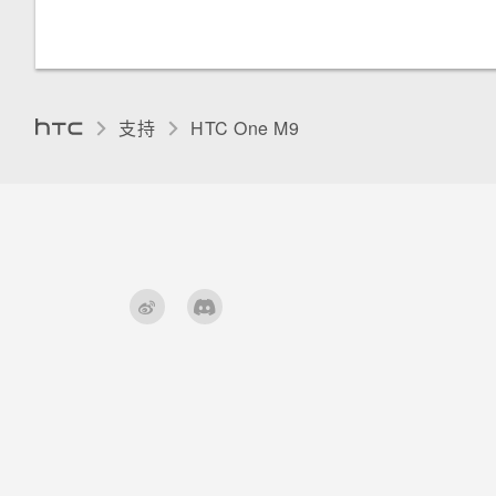
国内拨号
重置 HTC One M9（硬重置）
使用拼音输入法
安装数字证书
用智能拨号拨打电话
使用笔划输入法
固定当前屏幕
拨打分机号
支持
HTC One M9‎
使用手写输入法
停用应用程序
将中文输出字符切换为繁体
分配 PIN 码到 nano SIM 卡
遇到硬件或连接问题？