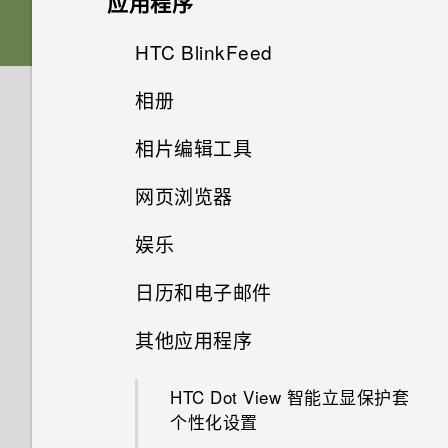
应用程序
在免提通话时，屏幕关闭了。如
APPS & FEATURES
是否要插入 SIM 卡才能使用
何重新打开？
HTC Sense 首页
如何将接入点添加到我的移动运
卡槽与卡座
什么是主题应用程序？
声音
HTC 传输？
从云端存储还原备份
HTC BlinkFeed
相机屏幕
营商网络？
相机是否依然使用 UltraPixel？
如何设置默认的短信应用程序？
屏幕导航按钮
nano SIM 卡
下载主题
相册
为何我的手机不响应 Motion
从 Android 手机传输内容
选择拍摄模式
什么是 HTC BlinkFeed？
我无法退出某一应用程序。怎么
蓝宝石镜片有何用处？
Launch 感应启动手势？
为何收不到使用 iPhone 的联系
更改第四导航键
办？
相片编辑工具
存储卡
添加主题书签
在相册中查看照片和视频
从 iPhone 传输内容的方式
缩放
打开或关闭 HTC BlinkFeed
人的短信？
为什么照片的常规裁剪设置是
可否将 micro SIM 卡裁剪为
网页浏览器
重排导航按钮
如何找到手机的 IMEI/MEID 号
选择一张照片进行编辑
为电池充电
10:7 纵横比？
从头创建您自己的主题
nano SIM 卡，装入手机中？
查找匹配照片
通过 iCloud 传输 iPhone 内容
打开或关闭相机闪光灯
餐厅建议
如何在短信息中添加签名？
码？
娱乐
浏览网页
休眠模式
调整照片
打开或关闭电源
为何慢镜头视频没有录音？
混搭主题
为何 HTC BlinkFeed 中有时会
查看 HTC 360 度全景拍摄照片
通过蓝牙从旧手机传输联系人
拍摄照片
在 HTC BlinkFeed 中添加内容
我无法发送和接收短信息。怎么
如何启用开发人员选项?
出现天气时钟小插件，有时却不
日历和电子邮件
的方式
在 HTC BoomSound 中切换模
办？
将网页存为书签
将屏幕解锁
会？
在照片上绘画
需要一些手机相关的快速指导？
为何手机上找不到“电视”应用程
查找您的主题
更改视频回放速度
获取联系人等内容的其他方式
式
提高拍摄质量的提示
为何省电模式和高级省电模式都
其他应用程序
序？
查看日历
自定义要闻资讯源
为何联系人应用程序中看不到最
显示为灰色？
使用浏览历史记录
动作手势
HTC BlinkFeed 是否使用过多
应用照片滤镜
共享主题
剪辑视频
在手机和电脑之间传输照片、视
搭配耳机使用 HTC BoomSound
录制视频
新添加的联系人？
电量和内存？
HTC Dot View 智能立显保护套
我在旅行期间更改了时区。可否
计划或编辑活动
频和音乐
保存文章供以后阅读
如何启用或停用“设备管理器”应
清除浏览历史记录
触控手势
个性化设置
在日历中查看当前城市和居住城
美化人像
删除主题
从视频保存照片
聆听音乐
在录制视频时拍摄照片 — 视频
如何删除重复的联系人？
用程序？
市之间的时差？