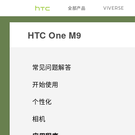
全部产品
VIVERSE
VIVE
HTC One M9‎
常见问题解答
SETTINGS
开始使用
COMMUNICATION
精彩功能
HTC BoomSound 配备杜比音频
个性化
中的影院模式和音乐模式有什么
HARDWARE & OTHER
打开包装
如何使“来电显示”中显示状态更
区别？
手机设置和传输
个性化设置
相机
新和生日？
GETTING STARTED
使用新手机的第一周
为何手机上配有 3 个麦克风？
个性化
加密功能是否为默认为开启？
HTC One M9
拍照
相机
第一次设置 HTC One M9