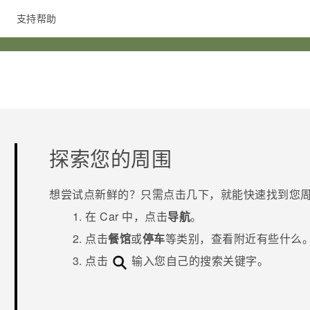
支持帮助
在线客服
探索您的周围
想尝试点新鲜的？只需点击几下，就能快速找到您
在
Car
中，点击
导航
。
点击
餐馆
或
停车
等类别，查看附近有些什么
点击
输入您自己的搜索关键字。