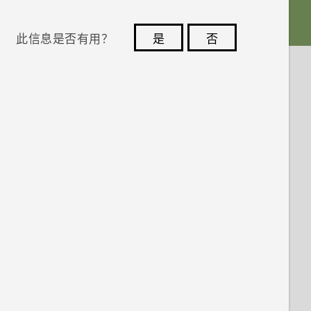
此信息是否有用？
是
否
您的反馈可以帮助其他人了解最有用的信息。