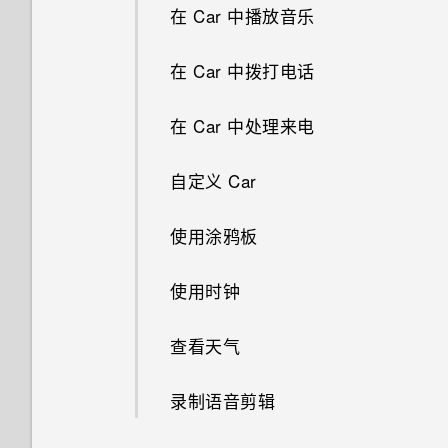
搜索电子邮件
我通过蓝牙发送了一些文件到电
使用声控拍摄
在 Car 中播放音乐
魔法幻境
更改主屏幕首页
脑。它们在哪里？
为何手机上会显示餐厅建议？
将音乐流式传输到 Blackfire 兼
可否使相机待机以节省电池电
固定和取消固定应用程序
使用 Exchange ActiveSync 电
容扬声器
使用自拍定时器拍摄照片
量？如何操作？
在 Car 中拨打电话
变脸妙拍
分组小插件面板和启动栏中的应
子邮件
打开通过蓝牙接收的文件会发生
可否移除或隐藏锁定屏幕？
什么是 Motion Launch 感应启
用程序
什么？
通过 Qualcomm AllPlay 智能媒
使用自拍拼图拍摄自拍照
为何看不到每首歌的歌词？
动？
在 Car 中处理来电
添加电子邮件账户
体平台将音乐流式传输到扬声器
打开应用程序屏幕
为何我将手机侧向转动时屏幕不
使用前后双向拍摄模式
打开或关闭 Motion Launch 感
自定义 Car
旋转？
何谓智能同步？
应启动手势
拍摄全景照片
使用涂鸦板
为何无法在应用程序中使用多指
唤醒锁定屏幕
手势？
拍摄HTC 360 度全景拍摄照片
使用时钟
唤醒和解锁
如何知道我的手机是否可在其他
使用 HDR
查看天气
国家/地区的当地网络中使用？
唤醒主屏幕小插件面板
录制慢动作视频
录制语音剪辑
如何将手机的互联网连接共享给
唤醒 HTC BlinkFeed
其他设备？
手动调整相机设置