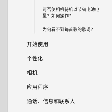
我通过蓝牙发送了一些文件到电
脑。它们在哪里？
为何手机上会显示餐厅建议？
可否使相机待机以节省电池电
量？如何操作？
打开通过蓝牙接收的文件会发生
可否移除或隐藏锁定屏幕？
什么？
为何看不到每首歌的歌词？
为何我将手机侧向转动时屏幕不
开始使用
旋转？
精彩功能
个性化
为何无法在应用程序中使用多指
手势？
打开包装
手机设置和传输
个性化设置
相机
使用新手机的第一周
如何知道我的手机是否可在其他
个性化
HTC One M9
拍照
相机
第一次设置 HTC One M9
应用程序
国家/地区的当地网络中使用？
HTC Sense 首页
卡槽与卡座
什么是主题应用程序？
声音
从云端存储还原备份
HTC BlinkFeed
相机屏幕
通话、信息和联系人
如何将手机的互联网连接共享给
其他设备？
屏幕导航按钮
nano SIM 卡
下载主题
相册