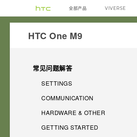
全部产品
VIVERSE
VIVE
HTC One M9‎
常见问题解答
SETTINGS
COMMUNICATION
HTC BoomSound 配备杜比音频
中的影院模式和音乐模式有什么
HARDWARE & OTHER
如何使“来电显示”中显示状态更
区别？
新和生日？
GETTING STARTED
为何手机上配有 3 个麦克风？
加密功能是否为默认为开启？