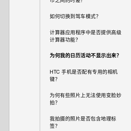
HTC BlinkFeed 自动刷新计划
是什么？
如何更改电子邮件中的签名？
手机为何会发热？
如何切换到驾车模式？
离线时可否继续使用 HTC
我的手机是全新的，但可用存储
BlinkFeed？
计算器应用程序中是否提供高级
低于总容量。为什么？
计算器功能？
如何在 HTC BlinkFeed 和我下
如何查看所连接的 WLAN 网络
载的主屏幕应用程序之间切换？
为何我的日历活动不显示出来？
的 IP 地址?
如何在 HTC Sense 键盘和第三
HTC 手机是否配有专用的相机
如何开启 USB 连接仅充电模
方输入法之间切换？
键？
式?
HTC Sense 首页小插件如何工
为何有些照片上无法使用变脸妙
如何设置应用程序的权限？
作？
拍？
如何管理应用程序自动启动?
如何能充分利用 HTC Sense 主
我拍摄的照片是否包含地理标
屏幕小插件？
签？