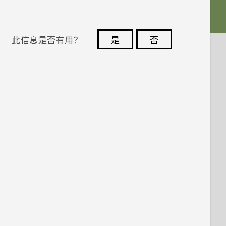
此信息是否有用？
是
否
您的反馈可以帮助其他人了解最有用的信息。