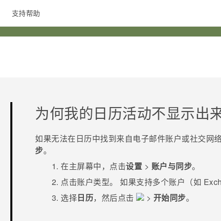
支持帮助
在线客服
为何我的日历活动不显示出
如果无法在
日历
中找到来自电子邮件账户或社交网络的
步
。
在
主屏幕
中，点击
设置
>
账户与同步
。
点击账户类型。
如果支持多个账户（如 Exch
选择
日历
，然后点击
>
开始同步
。