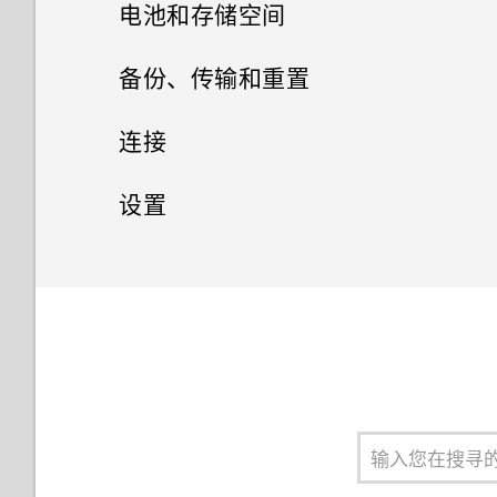
从 Android 手机传输内容
选择拍摄模式
信息
什么是 HTC BlinkFeed？
电池和存储空间
没有 WLAN 连接或信号较弱时
更改第四导航键
相片编辑工具
存储卡
添加主题书签
联系人
在相册中查看照片和视频
从 iPhone 传输内容的方式
缩放
打开或关闭 HTC BlinkFeed
电源和存储管理
手机可否自动切换到移动网络？
查看您收到的信息
备份、传输和重置
网页浏览器
重排导航按钮
视频聊天和手机通话
选择一张照片进行编辑
为电池充电
从头创建您自己的主题
查找匹配照片
您的联系人列表
通过 iCloud 传输 iPhone 内容
打开或关闭相机闪光灯
餐厅建议
发送短信 (SMS)
同步、备份和重置
显示电池百分比
连接
娱乐
浏览网页
休眠模式
调整照片
打开或关闭电源
脸部追踪
混搭主题
查看 HTC 360 度全景拍摄照片
设置个人资料
通过蓝牙从旧手机传输联系人
拍摄照片
在 HTC BlinkFeed 中添加内容
发送彩信 (MMS)
检查电池使用情况
网络连接
添加社交网络账户、电子邮件账
设置
日历和电子邮件
的方式
在 HTC BoomSound 中切换模
户和其他
将网页存为书签
将屏幕解锁
在照片上绘画
需要一些手机相关的快速指导？
分享手机屏幕
查找您的主题
更改视频回放速度
添加新联系人
获取联系人等内容的其他方式
式
无线共享
提高拍摄质量的提示
恢复信息草稿
检查电池历史记录
设置和安全
打开或关闭数据连接
其他应用程序
查看日历
自定义要闻资讯源
同步账户
使用浏览历史记录
动作手势
应用照片滤镜
回拨未接来电
共享主题
剪辑视频
编辑联系人信息
在手机和电脑之间传输照片、视
搭配耳机使用 HTC BoomSound
录制视频
打开或关闭蓝牙
回复信息
使用省电模式
管理数据使用情况
打开或关闭位置服务
HTC Dot View 智能立显保护套
计划或编辑活动
频和音乐
保存文章供以后阅读
删除账户
清除浏览历史记录
触控手势
个性化设置
美化人像
标记陌生号码
删除主题
从视频保存照片
与联系人联系
聆听音乐
在录制视频时拍摄照片 — 视频
连接蓝牙耳机
转发信息
高级省电模式
WLAN 连接
飞行模式
选择要显示的日历
使用快速设置
图片
发布到社交网络
文件、数据和设置的备份方式
分享内容
未在 HTC Dot View 智能立显保
笑脸组合
快速拨号
个性化设置
导入或复制联系人
音乐播放列表
取消蓝牙设备配对
移动信息到安全信箱
有关延长电池续航时间的提示
护套上看到最近的通话？
连接到 VPN
计划关闭数据连接的时间
共享活动
了解您的设置
使用音量键拍摄照片和视频
从 HTC BlinkFeed 删除内容
使用 HTC 备份
切换最近打开的应用程序
GIF 大师
呼叫信息、电子邮件或日历活动
铃声、通知音和闹钟
合并联系人信息
添加歌曲到队列
使用蓝牙接收文件
手动阻止不需要的信息