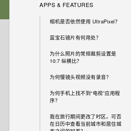
在免提通话时，屏幕关闭了。如
APPS & FEATURES
是否要插入 SIM 卡才能使用
何重新打开？
如何将接入点添加到我的移动运
HTC 传输？
营商网络？
相机是否依然使用 UltraPixel？
如何设置默认的短信应用程序？
为何我的手机不响应 Motion
我无法退出某一应用程序。怎么
蓝宝石镜片有何用处？
Launch 感应启动手势？
为何收不到使用 iPhone 的联系
办？
人的短信？
为什么照片的常规裁剪设置是
可否将 micro SIM 卡裁剪为
如何找到手机的 IMEI/MEID 号
10:7 纵横比？
nano SIM 卡，装入手机中？
如何在短信息中添加签名？
码？
为何慢镜头视频没有录音？
为何 HTC BlinkFeed 中有时会
我无法发送和接收短信息。怎么
如何启用开发人员选项?
出现天气时钟小插件，有时却不
办？
会？
为何手机上找不到“电视”应用程
为何省电模式和高级省电模式都
序？
为何联系人应用程序中看不到最
显示为灰色？
HTC BlinkFeed 是否使用过多
新添加的联系人？
电量和内存？
我在旅行期间更改了时区。可否
如何启用或停用“设备管理器”应
在日历中查看当前城市和居住城
如何删除重复的联系人？
用程序？
市之间的时差？