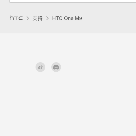
用智能拨号拨打电话
用程序
通过 Qualcomm AllPlay 智能媒
使用自拍拼图拍摄自拍照
动？
在 Car 中处理来电
添加电子邮件账户
体平台将音乐流式传输到扬声器
固定当前屏幕
拨打分机号
打开应用程序屏幕
支持
HTC One M9‎
使用前后双向拍摄模式
打开或关闭 Motion Launch 感
自定义 Car
何谓智能同步？
应启动手势
停用应用程序
拍摄全景照片
使用涂鸦板
唤醒锁定屏幕
分配 PIN 码到 nano SIM 卡
拍摄HTC 360 度全景拍摄照片
使用时钟
唤醒和解锁
使用 HDR
查看天气
唤醒主屏幕小插件面板
录制慢动作视频
录制语音剪辑
唤醒 HTC BlinkFeed
手动调整相机设置
通过Motion Launch 感应启动
将设置保存为拍摄模式
Snap自动启动相机