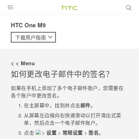
全部产品
HTC One M9‎
VIVE
下载用户指南
VIVERSE
< < Menu
支持帮助
如何更改电子邮件中的签名？
在线客服
如果在手机上添加了多个电子邮件账户，您需要在
各个账户中更改签名。
在
主屏幕
中，找到并点击
邮件
。
从屏幕左边缘向右快速滑动以打开滑出式菜
单，然后点击一个电子邮件账户。
点击
>
设置
>
常规设置
>
签名
。