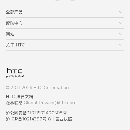
全部产品
区块链智能手机
帮助中心
快速入门指南
VIVE
用户指南
在线客服
网站
支援与服务
HTC Dev
关于 HTC
产品保固说明
HTC Research
ESG
客户服务中心
新闻稿
投资人
隐私政策
© 2011-2026 HTC Corporation
产品安全
HTC 法律文档
加入HTC
隐私联络:
Global-Privacy@htc.com
Security and Privacy Whitepaper
沪公网安备31011502400508号
沪ICP备10214397号-8
|
营业执照