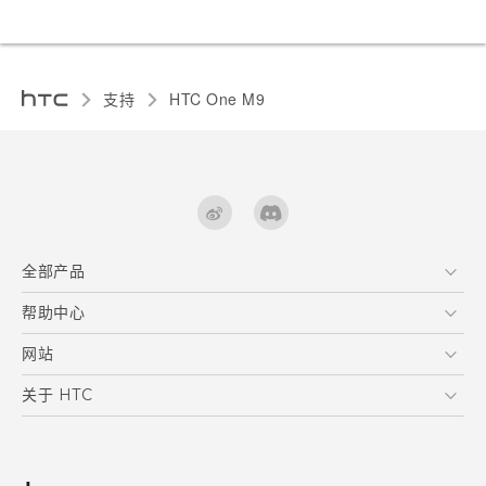
支持
HTC One M9‎
全部产品
区块链智能手机
帮助中心
快速入门指南
VIVE
用户指南
在线客服
网站
支援与服务
HTC Dev
关于 HTC
产品保固说明
HTC Research
ESG
客户服务中心
新闻稿