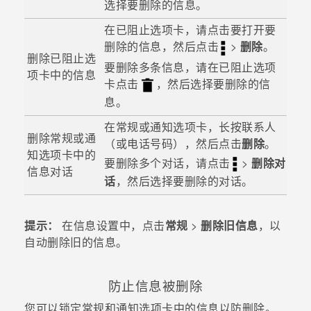
选择要删除的信息。
在
已阻止
选项卡，请点击要打开要
删除的信息，然后点击
>
删除
。
删除
已阻止
选
要删除多条信息，请在
已阻止
选项
项卡中的信息
卡点击
，然后选择要删除的信
息。
在
常规
或
通知
选项卡，长按联系人
删除
常规
或
通
（或电话号码），然后点击
删除
。
知
选项卡中的
要删除多个对话，请点击
>
删除对
信息对话
话
，然后选择要删除的对话。
提示：
在信息设置中，点击
常规
>
删除旧信息
，以
自动删除旧的信息。
防止信息被删除
您可以锁定
常规
和
通知
选项卡中的信息以防删除。