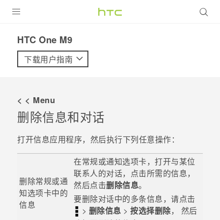
全部产品
HTC One M9‎
VIVE
下载用户指南
VIVERSE
< < Menu
支持帮助
删除信息和对话
在线客服
打开
信息
应用程序，然后执行下列任意操作：
在
常规
或
通知
选项卡，打开与某位
联系人的对话，点击所需的信息，
删除
常规
或
通
然后点击
删除信息
。
知
选项卡中的
要删除对话中的多条信息，请点击
信息
>
删除信息
>
按选择删除
， 然后