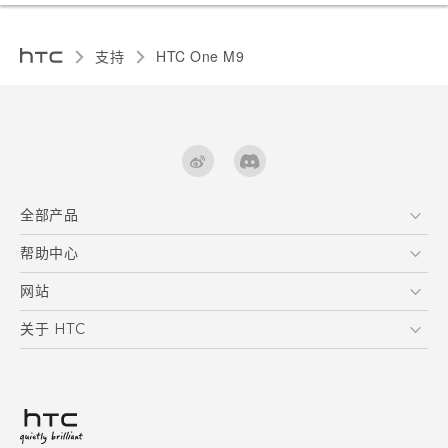
支持
HTC One M9‎
全部产品
区块链智能手机
帮助中心
快速入门指南
VIVE
用户指南
在线客服
网站
支援与服务
HTC Dev
关于 HTC
产品保固说明
HTC Research
ESG
客户服务中心
新闻稿
投资人