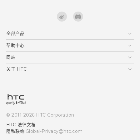
全部产品
区块链智能手机
帮助中心
快速入门指南
VIVE
用户指南
在线客服
网站
支援与服务
HTC Dev
关于 HTC
产品保固说明
HTC Research
ESG
客户服务中心
新闻稿
投资人
隐私政策
© 2011-2026 HTC Corporation
产品安全
HTC 法律文档
加入HTC
隐私联络:
Global-Privacy@htc.com
Security and Privacy Whitepaper