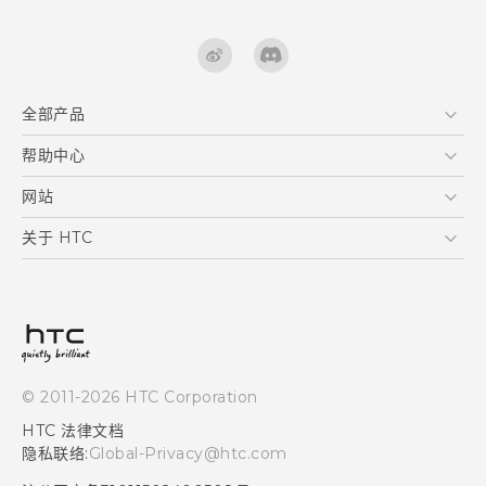
全部产品
区块链智能手机
帮助中心
快速入门指南 (Lifestyle)
VIVE
快速入门指南
在线客服
网站
用户指南
支援与服务
HTC Dev
关于 HTC
产品保固说明
HTC Research
ESG
客户服务中心
新闻稿
投资人
隐私政策
© 2011-2026 HTC Corporation
产品安全
HTC 法律文档
加入HTC
隐私联络:
Global-Privacy@htc.com
Security and Privacy Whitepaper