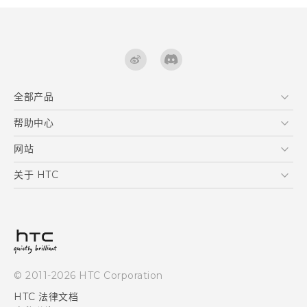
全部产品
区块链智能手机
帮助中心
快速入门指南 (Lifestyle)
VIVE
快速入门指南
在线客服
网站
用户指南
支援与服务
HTC Dev
关于 HTC
产品保固说明
HTC Research
ESG
客户服务中心
新闻稿
投资人
隐私政策
© 2011-2026 HTC Corporation
产品安全
HTC 法律文档
加入HTC