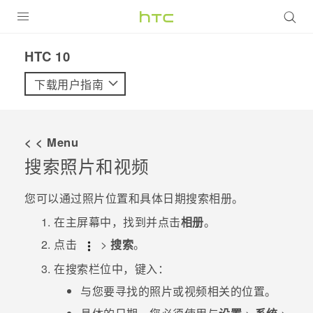
全部产品
HTC 10‎
VIVE
下载用户指南
VIVERSE
< < Menu
支持帮助
搜索照片和视频
在线客服
您可以通过照片位置和具体日期搜索
相册
。
在
主屏幕
中，找到并点击
相册
。
点击
>
搜索
。
在搜索栏位中，键入：
与您要寻找的照片或视频相关的位置。