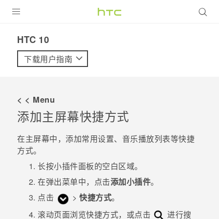
全部产品
HTC 10‎
VIVE
下载用户指南
VIVERSE
< < Menu
支持帮助
添加主屏幕快捷方式
在线客服
在
主屏幕
中，添加常用设置、音乐播放列表等快捷
方式。
长按小插件面板的空白区域。
在弹出菜单中，点击
添加小插件
。
点击
>
快捷方式
。
滚动页面浏览快捷方式，或点击
进行搜