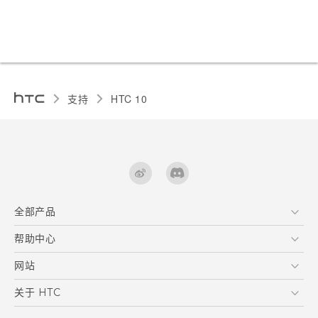
支持
HTC 10‎
全部产品
区块链智能手机
帮助中心
快速入门指南 (Lifestyle)
VIVE
快速入门指南
在线客服
网站
用户指南
支援与服务
HTC Dev
关于 HTC
产品保固说明
HTC Research
ESG