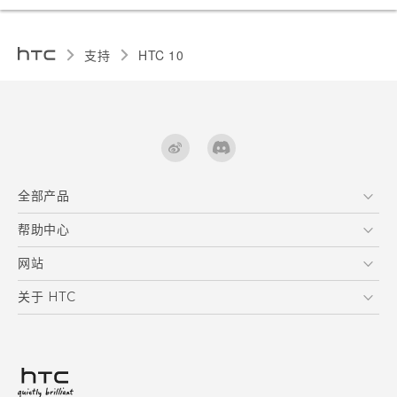
支持
HTC 10‎
全部产品
区块链智能手机
帮助中心
快速入门指南 (Lifestyle)
VIVE
快速入门指南
在线客服
网站
用户指南
支援与服务
HTC Dev
关于 HTC
产品保固说明
HTC Research
ESG
客户服务中心
新闻稿
投资人