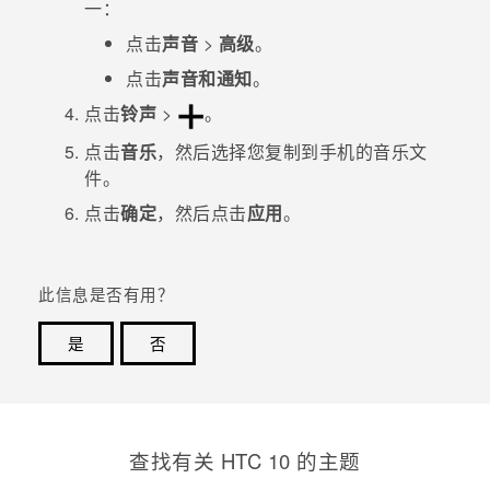
一：
点击
声音
>
高级
。
点击
声音和通知
。
点击
铃声
>
。
点击
音乐
，然后选择您复制到手机的音乐文
件。
点击
确定
，然后点击
应用
。
此信息是否有用？
是
否
谢谢！您的反馈可以帮助其他人了解最有用的信息。
查找有关 HTC 10 的主题