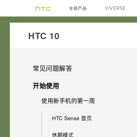
全部产品
VIVERSE
VIVE
HTC 10‎
常见问题解答
应用程序
开始使用
音频和显示
使用新手机的第一周
我的手机为何不响应 Motion
Launch 感应启动手势？
相机
我的麦克风损坏了。怎么办？
HTC Sense 首页
为何无法在应用程序中使用多指
系统性能
可否使相机待机以节省电池电
是否可以改变手机的系统字体样
手势？
休眠模式