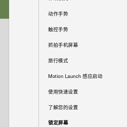
量？如何操作？
式和大小?
设置和其他
有问题时如何在手机上获取帮
在玩游戏期间，我总是因为不小
动作手势
助？
照片模糊不清？请参考以下提
电源和充电
如何将我最喜欢的歌曲或音乐设
心按到最近使用的应用程序键或
如何找到手机的 IMEI/MEID 和
示。
为我的铃声？
返回键而退出游戏。如何避免？
序列号？
触控手势
如果无法安装软件更新，我该怎
无线和网络
Qualcomm 快速充电 3.0 工作
么办？
能不能分别调整铃声和通知音的
什么是屏幕固定，如何固定应用
原理？
如何启用或停用设备管理员应用
抓拍手机屏幕
备份和传输
音量？
如何将接入点添加到我的移动运
程序？
程序？
如何对手机的音频、显示和其他
营商网络？
如何节省电池电量？
通话和 SIM 卡
部分进行测试？
旅行模式
如何与使用 WLAN 直连 的其他
如何关闭截取屏幕画面时的快门
如何在 HTC 信息应用程序中以
如何让硬件按钮的背光始终保持
手机共享媒体文件？
声？
我通过蓝牙发送了一些文件到电
粗体显示未读短信？
安全
手机屏幕关闭一段时间后，为什
开启？
如何去除通知面板中提示某一应
可否将 micro SIM 卡裁剪为
Motion Launch 感应启动
脑。它们在哪里？
么收不到邮件和即时消息通知
用程序正在后台运行的通知？
nano SIM 卡，装入手机中？
如何在我的手机和电脑之间复制
存储
如何调整 HTC 信息中的字体大
了？互联网广播也停止播放。
为什么在通话过程中我听不到来
触摸指纹识别器时为何不能唤醒
文件？
使用快速设置
如何将手机的互联网连接共享给
小？
电和短信通知？
手机？
如何检查手机的最新软件更新？
其他设备？
如果手机无法开机，我该怎么
如何将文件和文件夹复制或移动
我以前一直使用 HTC 备份。为
了解您的设置
有没有办法在 GPS 关闭后也在
办？
到我的存储卡？
有未读通知的时候手机重复通过
为何在使用 Exchange
更新手机软件前我该做什么？
何我的手机上没有 HTC 备份
如何知道我的手机是否可在其他
锁定屏幕中显示天气情况？
声音和振动提示。如何将它停
ActiveSync 时，无法用我的指
了？
锁定屏幕
国家/地区的当地网络中使用？
如何使用硬件按键重新启动手
如何查看 USB 驱动器中的文件
止？
纹解锁屏幕？