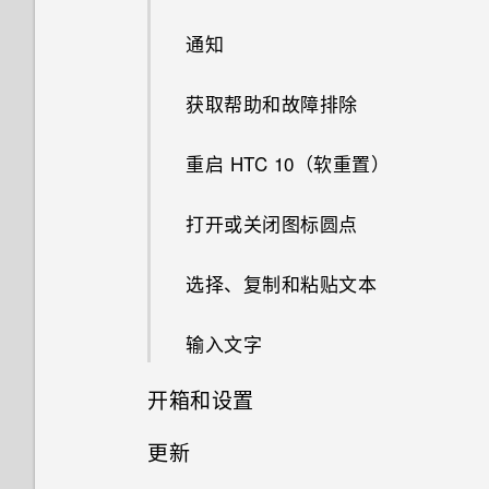
为什么我的手机反应迟钝并死
在使用应用程序时，手机一直提
机？
与文件夹？
机?
如何让 HTC Sync Manager 识
通知
没有 WLAN 连接或信号较弱时
示我进行授权。为什么？
为什么无法自定义快速设置面板
忘记我手机上的锁屏密码、数字
别出我的手机？
手机可否自动切换到移动网络？
如果手机一直重新启动而且无法
在格式化存储卡以用作内部存储
中的项目？
密码或图案时该怎么办？
为什么我的手机会自动关机？
获取帮助和故障排除
如何从邮件应用程序应用程序登
一路启动到主屏幕，我该怎么
时，我看到表示该卡速度较慢的
录我的 Microsoft 电子邮件账
办？
消息。为什么？
手机重新启动或开机时为何会提
手机过热或烫手时应该怎么做？
户？
重启 HTC 10（软重置）
示我输入密码或解密手机？
如果手机无法充电，我该怎么
我的手机是全新的，但可用存储
结束或关闭应用程序的最佳方式
为什么我手机上的应用程序会崩
办？
低于总容量。为什么？
打开或关闭图标圆点
是什么？
溃和强制关闭？
为什么手机电池这么快没电？
将 microSD 卡用作移动存储和
选择、复制和粘贴文本
如何检查我的手机上有多少内
如何知道我是否在手机上安装了
内部存储有什么区别？
存，以及内存使用量？
恶意的第三方应用程序？
深睡模式如何节省电池电量？
输入文字
如何将手机重启到安全模式？
如何设置默认的短信应用程序？
开箱和设置
为何省电模式和高级省电模式都
灰显？
更新
如何查看正在运行的应用程序列
指纹识别器
表？
Android 中的应用程序待机模式