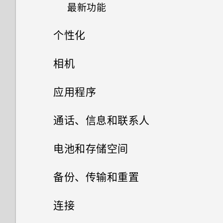
最新功能
安装软件更新
如何节省电池电量？
添加社交网络账户、电子邮件账
如何启用开发人员选项？
户和其他
个性化
Android 8.0
安装应用程序更新
“设置”中的电池优化有什么作
用？
HTC 10
主屏幕布局和字体
相机
软件和应用程序更新
是否必须要使用随附的 USB
背面板
小插件和快捷方式
拍摄照片和视频
更改默认字体大小
应用程序
Type-C 数据线？可否使用第三
方线缆？
声音首选项
卡座
高级相机功能
启动栏
设置主屏幕壁纸
相册
自拍
通话、信息和联系人
可否使用 micro USB 转 USB
适用于扬声器的 HTC
nano SIM 卡
添加主屏幕小插件
相片编辑工具
选择场景
添加或删除小插件面板
快速调整照片的曝光度
手机通话
Type-C 转接器，以便使用现有
在相册中查看照片和视频
电池和存储空间
BoomSound
的 USB 数据线？
安装和删除应用程序
存储卡
添加主屏幕快捷方式
录制延时拍摄视频
联系人
选择一张照片进行编辑
更改主屏幕首页
设置照片质量和尺寸
搜索照片和视频
电池
用智能拨号拨打电话
备份、传输和重置
适用于耳机的 HTC BoomSound
USB Type-C 接口与我旧手机上
HTC Ice View
短信和彩信
为电池充电
从应用商店获取应用程序
分组小插件面板和启动栏中的应
手动调整相机设置
调整照片
存储
的 micro USB 接口有何区别？
您的联系人列表
HTC 相机
更改视频回放速度
拨打分机号
备份和重置
显示电池电量百分比
个性化耳机音效
连接
用程序
使用应用程序
从手机保护套控制音乐播放
打开或关闭电源
从网络下载应用程序
如何在短信息中添加签名？
拍摄 RAW 照片
在照片上绘画