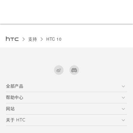
支持
HTC 10‎
全部产品
区块链智能手机
帮助中心
快速入门指南 (Lifestyle)
VIVE
快速入门指南
在线客服
网站
用户指南
支援与服务
HTC Dev
关于 HTC
产品保固说明
HTC Research
ESG