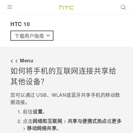
全部产品
HTC 10‎
VIVE
下载用户指南
VIVERSE
< < Menu
支持帮助
如何将手机的互联网连接共享给
在线客服
其他设备？
您可以通过 USB、
WLAN
或
蓝牙
共享手机的移动数
据连接。
前往
设置
。
点击
网络和互联网
>
共享与便携式热点
或
更多
>
移动网络共享
。