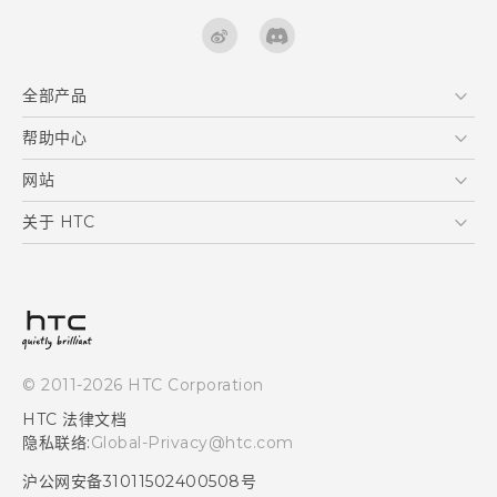
全部产品
区块链智能手机
帮助中心
快速入门指南 (Lifestyle)
VIVE
快速入门指南
在线客服
网站
用户指南
支援与服务
HTC Dev
关于 HTC
产品保固说明
HTC Research
ESG
客户服务中心
新闻稿
投资人
隐私政策
© 2011-2026 HTC Corporation
产品安全
HTC 法律文档
加入HTC
隐私联络:
Global-Privacy@htc.com
Security and Privacy Whitepaper
沪公网安备31011502400508号