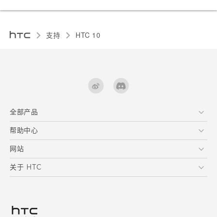
支持
HTC 10‎
全部产品
区块链智能手机
帮助中心
快速入门指南 (Lifestyle)
VIVE
快速入门指南
在线客服
网站
用户指南
支援与服务
HTC Dev
关于 HTC
产品保固说明
HTC Research
ESG
客户服务中心
新闻稿
投资人