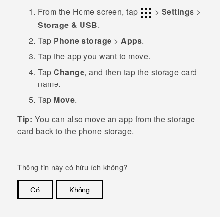
From the
Home
screen, tap
>
Settings
>
Storage & USB
.
Tap
Phone storage
>
Apps
.
Tap the app you want to move.
Tap
Change
, and then tap the storage card
name.
Tap
Move
.
Tip:
You can also move an app from the storage
card back to the phone storage.
Thông tin này có hữu ích không?
Có
Không
Cám ơn!