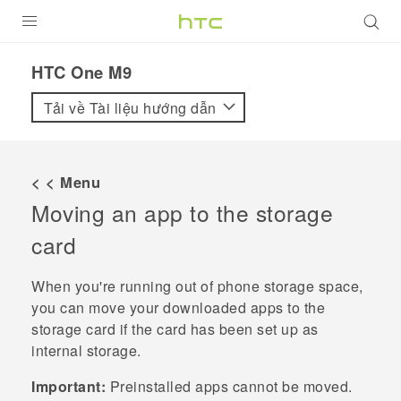
SẢN PHẨM
HTC One M9‎
VIVE
Tải về Tài liệu hướng dẫn
G REIGNS
ĐIỆN THOẠI THÔNG MINH
< < Menu
Moving an app to the storage
VIVERSE
card
ỨNG DỤNG
When you're running out of phone storage space,
HỖ TRỢ
you can move your downloaded apps to the
storage card if the card has been set up as
internal storage.
Important:
Preinstalled apps cannot be moved.