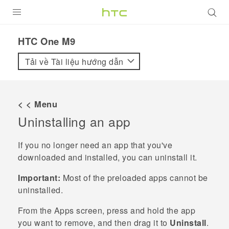
SẢN PHẨM
HTC One M9‎
VIVE
Tải về Tài liệu hướng dẫn
G REIGNS
ĐIỆN THOẠI THÔNG MINH
< < Menu
Uninstalling an app
VIVERSE
ỨNG DỤNG
If you no longer need an app that you've
downloaded and installed, you can uninstall it.
HỖ TRỢ
Important:
Most of the preloaded apps cannot be
uninstalled.
From the
Apps
screen, press and hold the app
you want to remove, and then drag it to
Uninstall
.