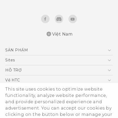
Việt Nam
Quick start guide
SẢN PHẨM
User manual
What's New (Android 7 Nougat)
5G
Sites
Điện Thoại Thông Minh
HTC Dev
HỖ TRỢ
VIVE
HTC Research
Trung tâm hỗ trợ
Về HTC
Hỗ trợ bảo hành HTC
This site uses cookies to optimize website
ESG
functionality, analyze website performance,
Nhà đầu tư
and provide personalized experience and
Làm việc tại HTC
advertisement. You can accept our cookies by
Chính sách bảo mật
clicking on the button below or manage your