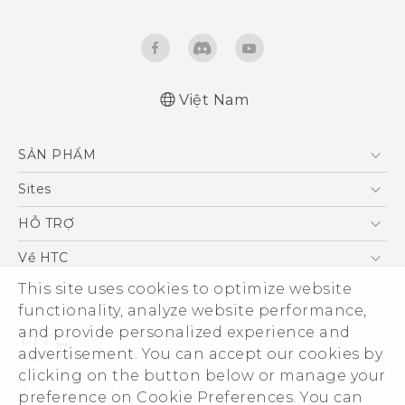
Việt Nam
Quick start guide
SẢN PHẨM
User manual
What's New (Android 7 Nougat)
5G
Sites
Điện Thoại Thông Minh
HTC Dev
HỖ TRỢ
VIVE
HTC Research
Trung tâm hỗ trợ
Về HTC
Hỗ trợ bảo hành HTC
This site uses cookies to optimize website
ESG
functionality, analyze website performance,
Nhà đầu tư
and provide personalized experience and
Làm việc tại HTC
advertisement. You can accept our cookies by
Chính sách bảo mật
clicking on the button below or manage your
© 2011-2026 HTC Corporation
preference on Cookie Preferences. You can
Bảo mật sản phẩm