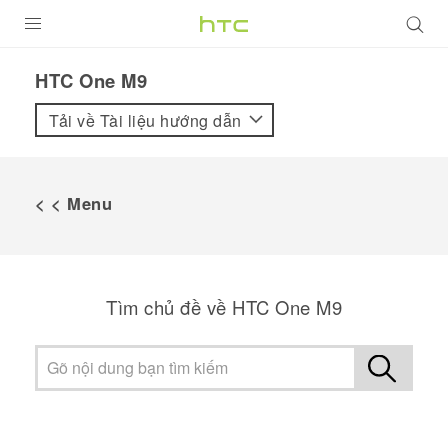
SẢN PHẨM
HTC One M9‎
VIVE
Tải về Tài liệu hướng dẫn
G REIGNS
ĐIỆN THOẠI THÔNG MINH
< < Menu
VIVERSE
ỨNG DỤNG
Tìm chủ đề về HTC One M9
HỖ TRỢ